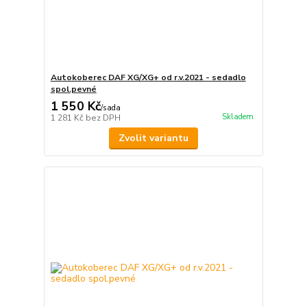
Autokoberec DAF XG/XG+ od r.v.2021 - sedadlo
spol.pevné
1 550 Kč
/
sada
Skladem
1 281 Kč
bez DPH
Zvolit variantu