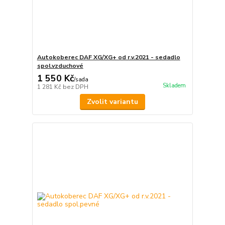
Autokoberec DAF XG/XG+ od r.v.2021 - sedadlo
spol.vzduchové
1 550 Kč
/
sada
Skladem
1 281 Kč
bez DPH
Zvolit variantu