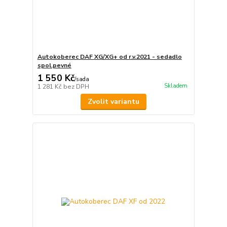
Autokoberec DAF XG/XG+ od r.v.2021 - sedadlo
spol.pevné
1 550 Kč
/
sada
Skladem
1 281 Kč
bez DPH
Zvolit variantu