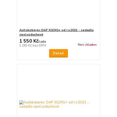
Autokoberec DAF XG/XG+ od r.v.2021 - sedadlo
spol.vzduchové
1 550 Kč
/
sada
Není skladem
1 281 Kč
bez DPH
Detail