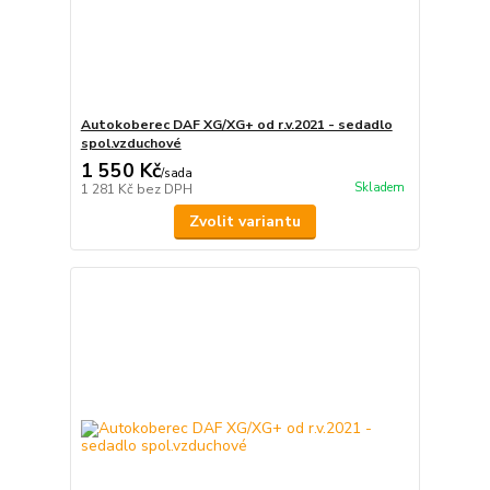
Autokoberec DAF XG/XG+ od r.v.2021 - sedadlo
spol.vzduchové
1 550 Kč
/
sada
Skladem
1 281 Kč
bez DPH
Zvolit variantu