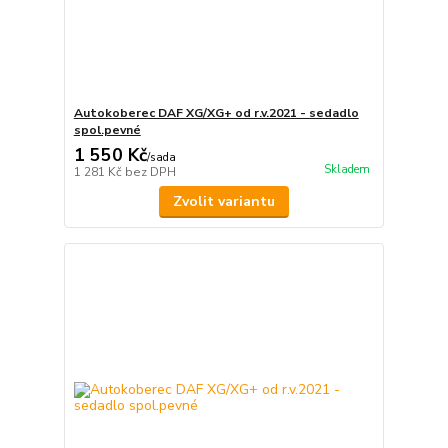
Autokoberec DAF XG/XG+ od r.v.2021 - sedadlo
spol.pevné
1 550 Kč
/
sada
Skladem
1 281 Kč
bez DPH
Zvolit variantu