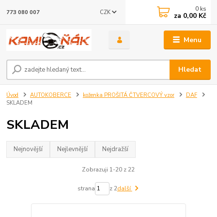
0
ks
CZK
773 080 007
za
0,00 Kč
Menu
Hledat
Úvod
AUTOKOBERCE
koženka PROŠITÁ ČTVERCOVÝ vzor
DAF
SKLADEM
SKLADEM
Nejnovější
Nejlevnější
Nejdražší
Zobrazuji 1-20 z 22
strana
z 2
další