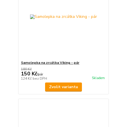
Samolepka na zrcátka Viking - pár
180 Kč
150 Kč
/
pár
Skladem
124 Kč
bez DPH
Zvolit variantu