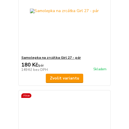
Samolepka na zrcátka Girl 27 - pár
180 Kč
/
pár
Skladem
149 Kč
bez DPH
Zvolit variantu
Akce