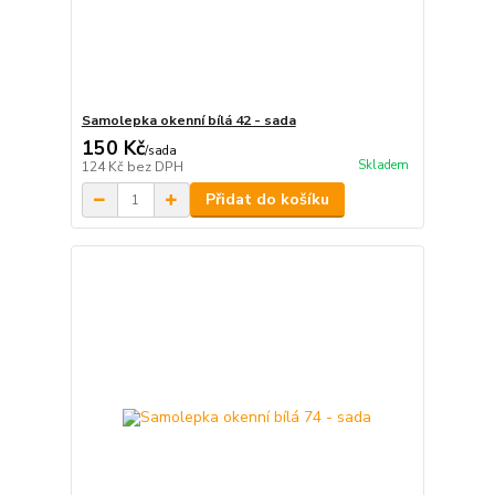
Samolepka okenní bílá 42 - sada
150 Kč
/
sada
Skladem
124 Kč
bez DPH
Přidat do košíku