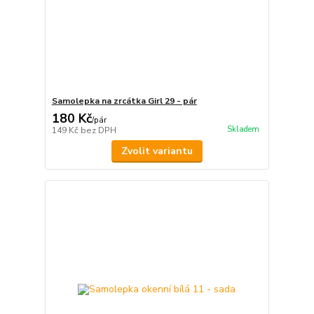
Samolepka na zrcátka Girl 29 - pár
180 Kč
/
pár
Skladem
149 Kč
bez DPH
Zvolit variantu