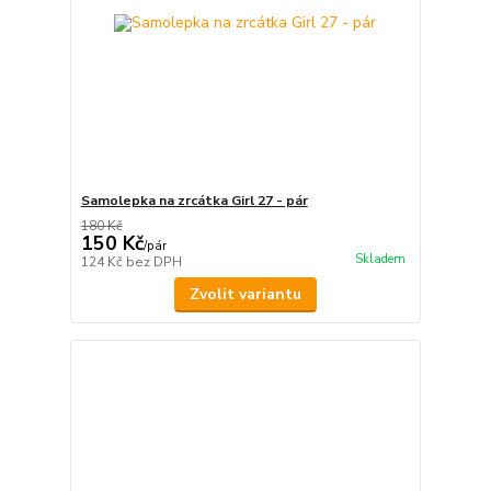
Samolepka na zrcátka Girl 27 - pár
180 Kč
150 Kč
/
pár
Skladem
124 Kč
bez DPH
Zvolit variantu