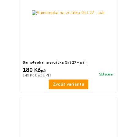
Samolepka na zrcátka Girl 27 - pár
180 Kč
/
pár
Skladem
149 Kč
bez DPH
Zvolit variantu