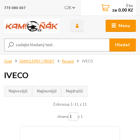
0
ks
CZK
773 080 007
za
0,00 Kč
Menu
Hledat
Úvod
SAMOLEPKY / PÁSKY
Řezané
IVECO
IVECO
Nejnovější
Nejlevnější
Nejdražší
Zobrazuji 1-11 z 11
strana
z 1