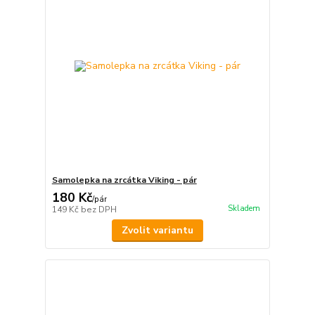
Samolepka na zrcátka Viking - pár
180 Kč
/
pár
Skladem
149 Kč
bez DPH
Zvolit variantu