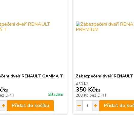
ečení dveří RENAULT GAMMA T
Zabezpečení dveří RENAUL
450 Kč
č
350 Kč
/
ks
/
ks
Skladem
ez DPH
289 Kč
bez DPH
Přidat do košíku
Přidat do ko