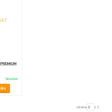
T PREMIUM
Skladem
šíku
strana
z 1