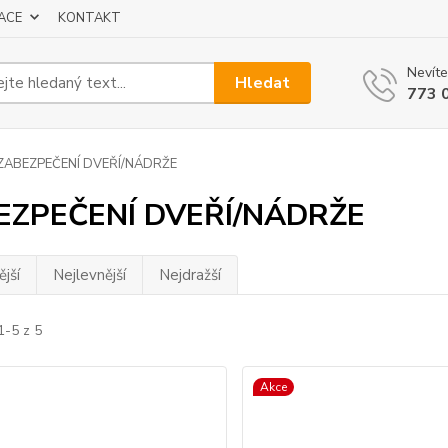
ACE
KONTAKT
Nevíte
Hledat
773 
ZABEZPEČENÍ DVEŘÍ/NÁDRŽE
EZPEČENÍ DVEŘÍ/NÁDRŽE
jší
Nejlevnější
Nejdražší
1-5 z 5
Akce