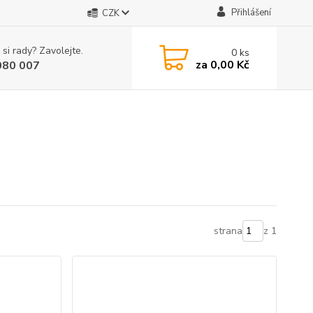
Přihlášení
CZK
 si rady? Zavolejte.
0
ks
za
0,00 Kč
080 007
strana
z 1