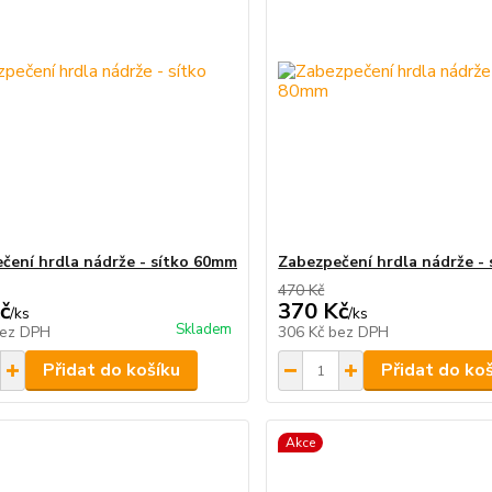
čení hrdla nádrže - sítko 60mm
Zabezpečení hrdla nádrže -
470 Kč
č
370 Kč
/
ks
/
ks
Skladem
ez DPH
306 Kč
bez DPH
Přidat do košíku
Přidat do ko
Akce