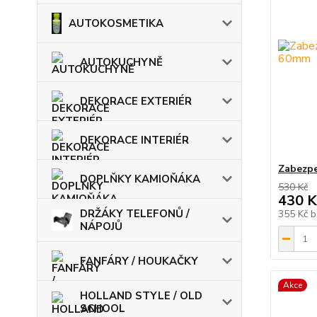
AUTOKOSMETIKA
AUTOKUCHYNĚ
DEKORACE EXTERIÉR
DEKORACE INTERIÉR
Zabezpe
DOPLŇKY KAMIOŇÁKA
530 Kč
430 K
DRŽÁKY TELEFONŮ /
355 Kč
b
NÁPOJŮ
FANFÁRY / HOUKAČKY
Akce
HOLLAND STYLE / OLD
SCHOOL