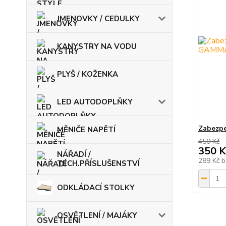
JMENOVKY / CEDULKY
KANYSTRY NA VODU
PLYŠ / KOŽENKA
LED AUTODOPLŇKY
Zabezp
MĚNIČE NAPĚTÍ
450 Kč
350 K
NÁŘADÍ /
289 Kč
b
TECH.PŘÍSLUŠENSTVÍ
ODKLÁDACÍ STOLKY
OSVĚTLENÍ / MAJÁKY