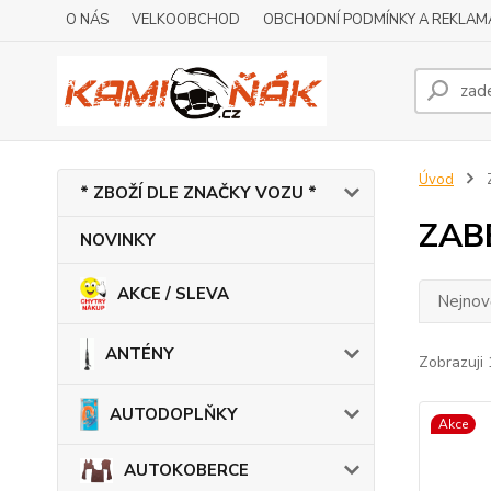
O NÁS
VELKOOBCHOD
OBCHODNÍ PODMÍNKY A REKLAM
Úvod
* ZBOŽÍ DLE ZNAČKY VOZU *
ZAB
NOVINKY
AKCE / SLEVA
Nejnově
ANTÉNY
Zobrazuji 
AUTODOPLŇKY
Akce
AUTOKOBERCE