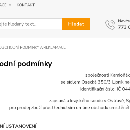
ACE
KONTAKT
Nevíte
Hledat
773 
OBCHODNÍ PODMÍNKY A REKLAMACE
odní podmínky
společnosti Kamioňák 
se sídlem Osecká 350/3 Lipník n
identifikační číslo: IČ 
zapsaná u krajského soudu v Ostravě, 
pro prodej zboží prostřednictvím on-line obchodu umístěné
DNÍ USTANOVENÍ