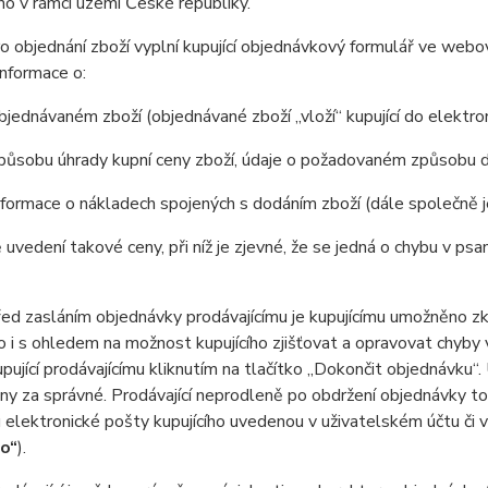
o v rámci území České republiky.
 objednání zboží vyplní kupující objednávkový formulář ve web
nformace o:
jednávaném zboží (objednávané zboží „vloží“ kupující do elektr
působu úhrady kupní ceny zboží, údaje o požadovaném způsobu d
formace o nákladech spojených s dodáním zboží (dále společně 
 uvedení takové ceny, při níž je zjevné, že se jedná o chybu v psa
 zasláním objednávky prodávajícímu je kupujícímu umožněno zkon
 to i s ohledem na možnost kupujícího zjišťovat a opravovat chyby
pující prodávajícímu kliknutím na tlačítko „Dokončit objednávku“
y za správné. Prodávající neprodleně po obdržení objednávky tot
 elektronické pošty kupujícího uvedenou v uživatelském účtu či 
ho“
).