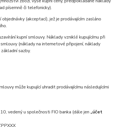
(množství zboží, výše kupní ceny, předpokládané náklady
d písemně či telefonicky).
 objednávky (akceptací), jež je prodávajícím zasláno
ího.
zavírání kupní smlouvy. Náklady vzniklé kupujícímu při
 smlouvy (náklady na internetové připojení, náklady
d základní sazby.
ouvy může kupující uhradit prodávajícímu následujícími
0, vedený u společnosti FIO banka (dále jen
„účet
CZPPXXX