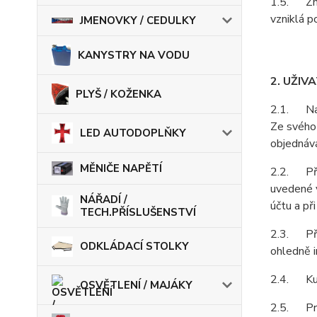
1.5. Zně
vzniklá p
JMENOVKY / CEDULKY
KANYSTRY NA VODU
2. UŽIV
PLYŠ / KOŽENKA
2.1. Na z
Ze svého 
LED AUTODOPLŇKY
objednává
MĚNIČE NAPĚTÍ
2.2. Při 
uvedené v
NÁŘADÍ /
účtu a př
TECH.PŘÍSLUŠENSTVÍ
2.3. Pří
ODKLÁDACÍ STOLKY
ohledně i
2.4. Kupu
OSVĚTLENÍ / MAJÁKY
2.5. Prod