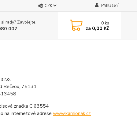
Přihlášení
CZK
 si rady? Zavolejte.
0
ks
za
0,00 Kč
080 007
s.r.o.
ad Bečvou, 75131
04413458
Spisová značka C 63554
ho na internetové adrese
www.kamionak.cz