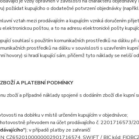
ávající je vždy oprávněn v závislosti na charakteru objednávky 
u) požádat kupujícího o dodatečné potvrzení objednávky (napříkla
vní vztah mezi prodávajícím a kupujícím vzniká doručením přijetí
u elektronickou poštou, a to na adresu elektronické pošty kupujíc
jící souhlasí s použitím komunikačních prostředků na dálku při u
omunikačních prostředků na dálku v souvislosti s uzavřením kupní
nní hovory) si hradí kupující sám, přičemž tyto náklady se neliší o
 ZBOŽÍ A PLATEBNÍ PODMÍNKY
 zboží a případné náklady spojené s dodáním zboží dle kupní sml
otovosti na dobírku v místě určeném kupujícím v objednávce;
hotovostně převodem na účet prodávajícího č. 2201716573/201
dávajícího“
); v případě platby ze zahraničí
AN: CZ6520100000002901716574, SWIFT / BIC kód: FIOB