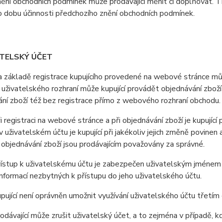
ní obchodních podmínek může prodávající měnit či doplňovat. T
o dobu účinnosti předchozího znění obchodních podmínek.
ATELSKÝ ÚČET
ákladě registrace kupujícího provedené na webové stránce může
uživatelského rozhraní může kupující provádět objednávání zboží
ní zboží též bez registrace přímo z webového rozhraní obchodu.
registraci na webové stránce a při objednávání zboží je kupující
 uživatelském účtu je kupující při jakékoliv jejich změně povine
i objednávání zboží jsou prodávajícím považovány za správné.
stup k uživatelskému účtu je zabezpečen uživatelským jménem a 
nformací nezbytných k přístupu do jeho uživatelského účtu.
jící není oprávněn umožnit využívání uživatelského účtu třetí
ávající může zrušit uživatelský účet, a to zejména v případě, kdy