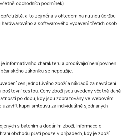
y (včetně obchodních podmínek).
nepřetržitě, a to zejména s ohledem na nutnou údržbu
u hardwarového a softwarového vybavení třetích osob.
informativního charakteru a prodávající není povinen
občanského zákoníku se nepoužije.
vedení cen jednotlivého zboží a nákladů za navrácení
u poštovní cestou. Ceny zboží jsou uvedeny včetně daně
 platnosti po dobu, kdy jsou zobrazovány ve webovém
uzavřít kupní smlouvu za individuálně sjednaných
ených s balením a dodáním zboží. Informace o
aní obchodu platí pouze v případech, kdy je zboží