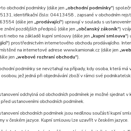
o obchodní podmínky (dále jen
„obchodní podmínky“
) společ
131, identifikační číslo: 04413458 , zapsané v obchodním rejs
 63554 (dále jen
„prodávající“
) upravují v souladu s ustanoven
ve znění pozdějších předpisů (dále jen
„občanský zákoník“
) vzá
osti nebo na základě kupní smlouvy (dále jen
„kupní smlouva“
)
jící“
) prostřednictvím internetového obchodu prodávajícího. Int
umístěné na internetové adrese www.kamionak.cz (dále jen
„web
dále jen
„webové rozhraní obchodu“
).
odní podmínky se nevztahují na případy, kdy osoba, která má v ú
 osobou, jež jedná při objednávání zboží v rámci své podnikatel
anovení odchylná od obchodních podmínek je možné sjednat v ku
 před ustanoveními obchodních podmínek.
anovení obchodních podmínek jsou nedílnou součástí kupní smlo
y v českém jazyce. Kupní smlouvu lze uzavřít v českém jazyce.