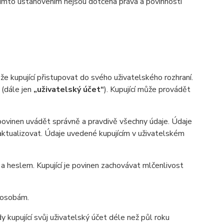
ímto ustanovením nejsou dotčena práva a povinnosti
 kupující přistupovat do svého uživatelského rozhraní.
 (dále jen
„uživatelský účet“
). Kupující může provádět
 povinen uvádět správně a pravdivě všechny údaje. Údaje
n aktualizovat. Údaje uvedené kupujícím v uživatelském
heslem. Kupující je povinen zachovávat mlčenlivost
m osobám.
 kupující svůj uživatelský účet déle než půl roku