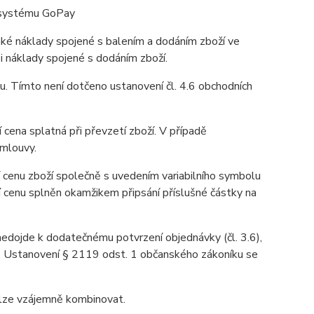
o systému GoPay
aké náklady spojené s balením a dodáním zboží ve
 i náklady spojené s dodáním zboží.
u. Tímto není dotčeno ustanovení čl. 4.6 obchodních
 cena splatná při převzetí zboží. V případě
smlouvy.
 cenu zboží společně s uvedením variabilního symbolu
í cenu splněn okamžikem připsání příslušné částky na
 nedojde k dodatečnému potvrzení objednávky (čl. 3.6),
u. Ustanovení § 2119 odst. 1 občanského zákoníku se
elze vzájemně kombinovat.