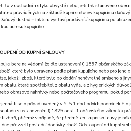
i to v obchodním styku obvyklé nebo je-li tak stanoveno obecně 
lateb prováděných na základě kupní smlouvy kupujícímu daňový d
Daňový doklad – fakturu vystaví prodávající kupujícímu po uhrazen
ckou adresu kupujícího.
TOUPENÍ OD KUPNÍ SMLOUVY
jící bere na vědomí, že dle ustanovení § 1837 občanského záko
boží, které bylo upraveno podle přání kupujícího nebo pro jeho 
áze, jakož i zboží, které bylo po dodání nenávratně smíseno s ji
 obalu, které spotřebitel z obalu vyňal a z hygienických důvodů
ebo obrazové nahrávky nebo počítačového programu, pokud poruši
dná-li se o případ uvedený v čl. 5.1 obchodních podmínek či o j
v souladu s ustanovením § 1829 odst. 1 občanského zákoníku práv
tí zboží, přičemž v případě, že předmětem kupní smlouvy je někol
 dne převzetí poslední dodávky zboží. Odstoupení od kupní sml