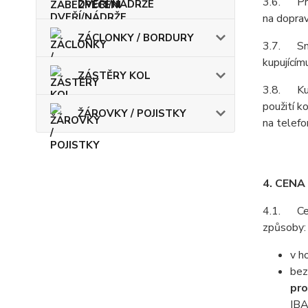
3.6. Prod
DVEŘÍ/NÁDRŽE
na doprav
ZÁCLONKY / BORDURY
3.7. Smlu
kupujícím
ZÁSTĚRY KOL
3.8. Kupu
použití k
ŽÁROVKY / POJISTKY
na telefo
4. CENA
4.1. Cenu
způsoby:
v h
bez
pro
IB