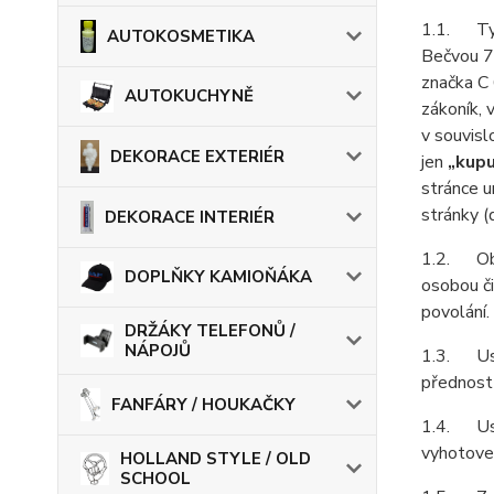
1.1. Tyt
AUTOKOSMETIKA
Bečvou 75
značka C
AUTOKUCHYNĚ
zákoník, 
v souvisl
DEKORACE EXTERIÉR
jen
„kupu
stránce 
stránky (
DEKORACE INTERIÉR
1.2. Obch
DOPLŇKY KAMIOŇÁKA
osobou či
povolání.
DRŽÁKY TELEFONŮ /
NÁPOJŮ
1.3. Ust
přednost
FANFÁRY / HOUKAČKY
1.4. Ust
vyhotoven
HOLLAND STYLE / OLD
SCHOOL