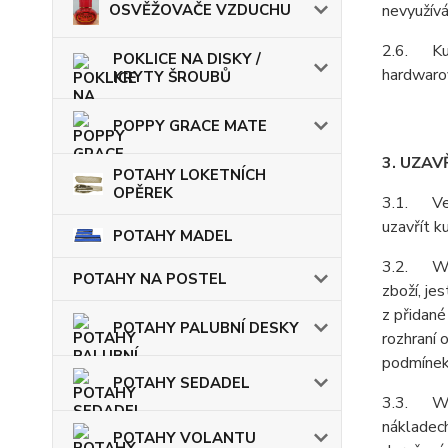
OSVĚŽOVAČE VZDUCHU
nevyužívá
2.6. Kupu
POKLICE NA DISKY /
hardwarov
KRYTY ŠROUBŮ
POPPY GRACE MATE
3. UZAV
POTAHY LOKETNÍCH
OPĚREK
3.1. Vešk
uzavřít k
POTAHY MADEL
3.2. Webo
POTAHY NA POSTEL
zboží, je
z přidané
POTAHY PALUBNÍ DESKY
rozhraní 
podmínek
POTAHY SEDADEL
3.3. Web
nákladech
POTAHY VOLANTU