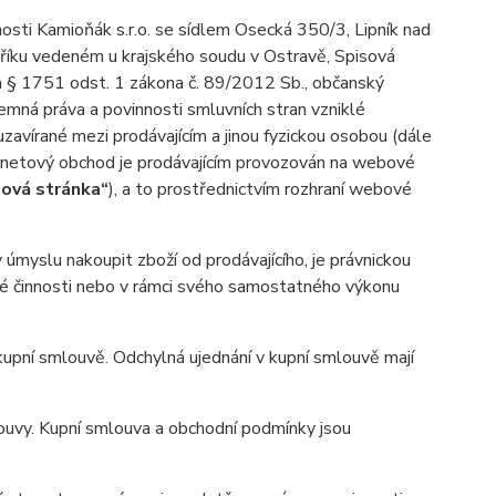
nosti Kamioňák s.r.o. se sídlem Osecká 350/3, Lipník nad
tříku vedeném u krajského soudu v Ostravě, Spisová
ím § 1751 odst. 1 zákona č. 89/2012 Sb., občanský
jemná práva a povinnosti smluvních stran vzniklé
 uzavírané mezi prodávajícím a jinou fyzickou osobou (dále
ernetový obchod je prodávajícím provozován na webové
ová stránka“
), a to prostřednictvím rozhraní webové
myslu nakoupit zboží od prodávajícího, je právnickou
ské činnosti nebo v rámci svého samostatného výkonu
pní smlouvě. Odchylná ujednání v kupní smlouvě mají
uvy. Kupní smlouva a obchodní podmínky jsou