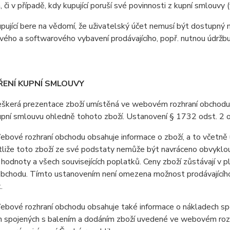
, či v případě, kdy kupující poruší své povinnosti z kupní smlouv
jící bere na vědomí, že uživatelský účet nemusí být dostupný 
ého a softwarového vybavení prodávajícího, popř. nutnou údržb
ŘENÍ KUPNÍ SMLOUVY
erá prezentace zboží umístěná ve webovém rozhraní obchodu je 
upní smlouvu ohledně tohoto zboží. Ustanovení § 1732 odst. 2 
vé rozhraní obchodu obsahuje informace o zboží, a to včetně u
stliže toto zboží ze své podstaty nemůže být navráceno obvyklo
 hodnoty a všech souvisejících poplatků. Ceny zboží zůstávají v
obchodu. Tímto ustanovením není omezena možnost prodávajícího 
.
ové rozhraní obchodu obsahuje také informace o nákladech spoj
 spojených s balením a dodáním zboží uvedené ve webovém rozhr