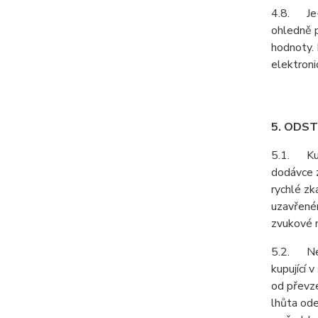
4.8. Je-l
ohledně p
hodnoty. 
elektroni
5. ODS
5.1. Kupu
dodávce z
rychlé zk
uzavřeném
zvukové n
5.2. Neje
kupující 
od převze
lhůta ode