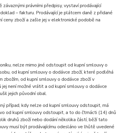
závaznými právními předpisy, vystaví prodávající
oklad – fakturu. Prodávající je plátcem daně z přidané
í ceny zboží a zašle jej v elektronické podobě na
níku, nelze mimo jiné odstoupit od kupní smlouvy o
osobu, od kupní smlouvy o dodávce zboží, které podléhá
ným zbožím, od kupní smlouvy o dodávce zboží v
 jej není možné vrátit a od kupní smlouvy o dodávce
l jejich původní obal.
iný případ, kdy nelze od kupní smlouvy odstoupit, má
o od kupní smlouvy odstoupit, a to do čtrnácti (14) dnů
ik druhů zboží nebo dodání několika částí, běží tato
ouvy musí být prodávajícímu odesláno ve lhůtě uvedené