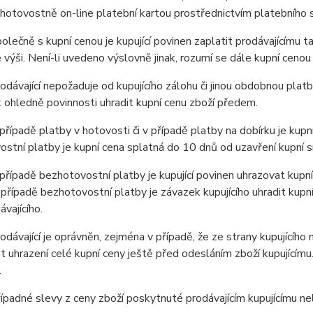
hotovostně on-line platební kartou prostřednictvím platebníh
ečně s kupní cenou je kupující povinen zaplatit prodávajícímu t
výši. Není-li uvedeno výslovně jinak, rozumí se dále kupní cenou
ávající nepožaduje od kupujícího zálohu či jinou obdobnou platb
ohledně povinnosti uhradit kupní cenu zboží předem.
ípadě platby v hotovosti či v případě platby na dobírku je kupní
stní platby je kupní cena splatná do 10 dnů od uzavření kupní 
ípadě bezhotovostní platby je kupující povinen uhrazovat kupní
 případě bezhotovostní platby je závazek kupujícího uhradit kupn
ávajícího.
ávající je oprávněn, zejména v případě, že ze strany kupujícího
 uhrazení celé kupní ceny ještě před odesláním zboží kupujícím
.
padné slevy z ceny zboží poskytnuté prodávajícím kupujícímu n