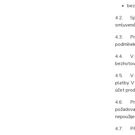
bez
4.2. Spol
smluvené 
4.3. Prod
podmínek 
4.4. V př
bezhotovo
4.5. V př
platby. V
účet prod
4.6. Prod
požadovat
nepoužije
4.7. Pří