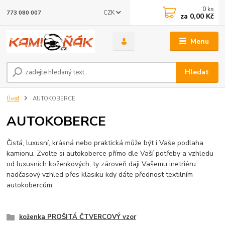
0
ks
CZK
773 080 007
za
0,00 Kč
Menu
Hledat
Úvod
AUTOKOBERCE
AUTOKOBERCE
Čistá, luxusní, krásná nebo praktická může být i Vaše podlaha
kamionu. Zvolte si autokoberce přímo dle Vaší potřeby a vzhledu
od luxusních koženkových, ty zároveň daji Vašemu inetriéru
nadčasový vzhled přes klasiku kdy dáte přednost textilním
autokobercům.
koženka PROŠITÁ ČTVERCOVÝ vzor