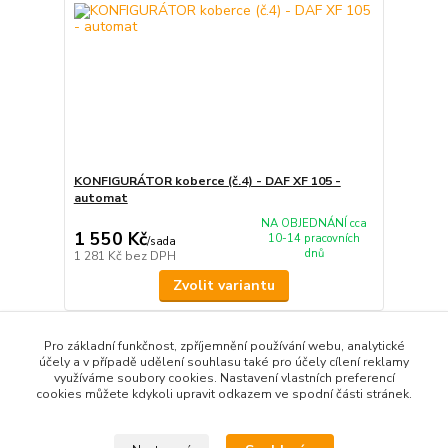
KONFIGURÁTOR koberce (č.4) - DAF XF 105 -
automat
NA OBJEDNÁNÍ cca
1 550 Kč
10-14 pracovních
/
sada
dnů
1 281 Kč
bez DPH
Zvolit variantu
Pro základní funkčnost, zpříjemnění používání webu, analytické
Načíst další produkty (20)
účely a v případě udělení souhlasu také pro účely cílení reklamy
využíváme soubory cookies. Nastavení vlastních preferencí
strana
z 22
další
cookies můžete kdykoli upravit odkazem ve spodní části stránek.