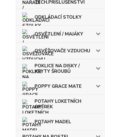
TECH.PŘÍSLUŠENSTVÍ
ODKLÁDACÍ STOLKY
OSVĚTLENÍ / MAJÁKY
OSVĚŽOVAČE VZDUCHU
POKLICE NA DISKY /
KRYTY ŠROUBŮ
POPPY GRACE MATE
POTAHY LOKETNÍCH
OPĚREK
POTAHY MADEL
POTAHY NA POSTEL