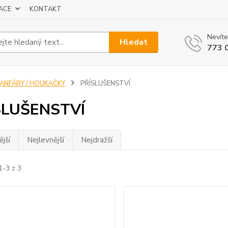
ACE
KONTAKT
Nevíte
Hledat
773 
FANFÁRY / HOUKAČKY
PŘÍSLUŠENSTVÍ
SLUŠENSTVÍ
jší
Nejlevnější
Nejdražší
1-3 z 3