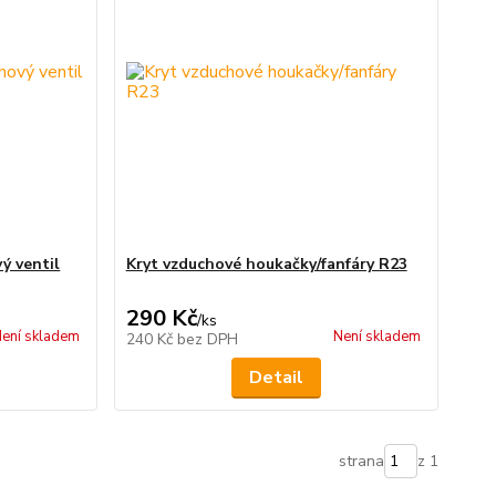
ý ventil
Kryt vzduchové houkačky/fanfáry R23
290 Kč
/
ks
ení skladem
Není skladem
240 Kč
bez DPH
Detail
strana
z 1