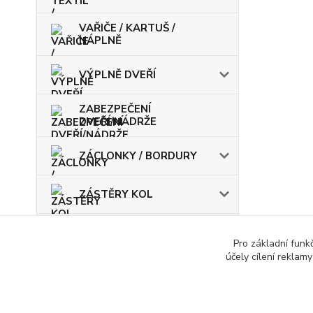
VAŘIČE / KARTUŠ /
NÁPLNĚ
VÝPLNĚ DVEŘÍ
ZABEZPEČENÍ
DVEŘÍ/NÁDRŽE
ZÁCLONKY / BORDURY
ZÁSTĚRY KOL
ŽÁROVKY / POJISTKY
Pro základní funk
účely cílení reklam