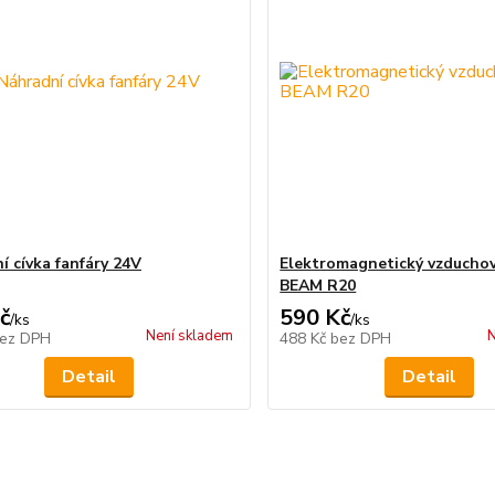
í cívka fanfáry 24V
Elektromagnetický vzduchov
BEAM R20
č
590 Kč
/
ks
/
ks
Není skladem
N
ez DPH
488 Kč
bez DPH
Detail
Detail