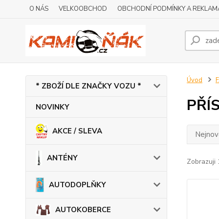
O NÁS
VELKOOBCHOD
OBCHODNÍ PODMÍNKY A REKLAM
Úvod
* ZBOŽÍ DLE ZNAČKY VOZU *
PŘÍ
NOVINKY
AKCE / SLEVA
Nejnově
ANTÉNY
Zobrazuji 
AUTODOPLŇKY
AUTOKOBERCE