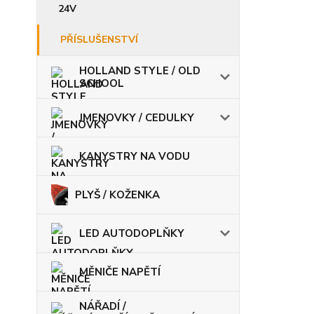
24V
PŘÍSLUŠENSTVÍ
HOLLAND STYLE / OLD
SCHOOL
JMENOVKY / CEDULKY
KANYSTRY NA VODU
PLYŠ / KOŽENKA
LED AUTODOPLŇKY
MĚNIČE NAPĚTÍ
NÁŘADÍ /