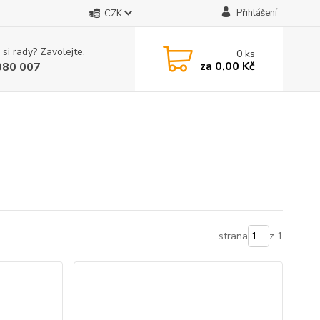
Přihlášení
CZK
 si rady? Zavolejte.
0
ks
za
0,00 Kč
080 007
strana
z 1