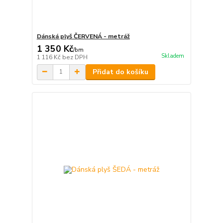
Dánská plyš ČERVENÁ - metráž
1 350 Kč
/
bm
Skladem
1 116 Kč
bez DPH
Přidat do košíku