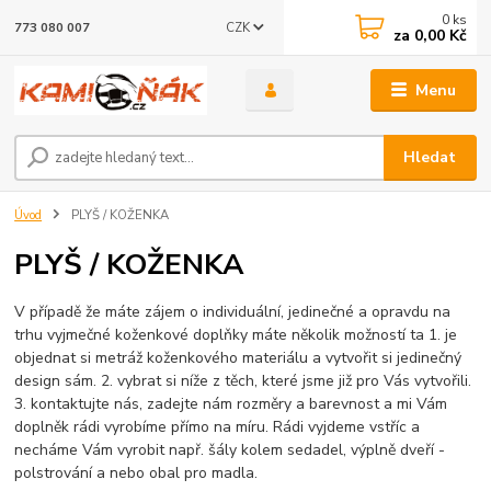
0
ks
CZK
773 080 007
za
0,00 Kč
Menu
Hledat
Úvod
PLYŠ / KOŽENKA
PLYŠ / KOŽENKA
V případě že máte zájem o individuální, jedinečné a opravdu na
trhu vyjmečné koženkové doplňky máte několik možností ta 1. je
objednat si metráž koženkového materiálu a vytvořit si jedinečný
design sám. 2. vybrat si níže z těch, které jsme již pro Vás vytvořili.
3. kontaktujte nás, zadejte nám rozměry a barevnost a mi Vám
doplněk rádi vyrobíme přímo na míru. Rádi vyjdeme vstříc a
necháme Vám vyrobit např. šály kolem sedadel, výplně dveří -
polstrování a nebo obal pro madla.