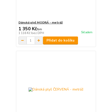
Dánská plyš MODRÁ - metráž
1 350 Kč
/
bm
Skladem
1 116 Kč
bez DPH
Přidat do košíku