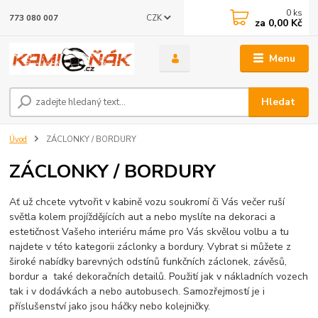
0
ks
CZK
773 080 007
za
0,00 Kč
Menu
Hledat
Úvod
ZÁCLONKY / BORDURY
ZÁCLONKY / BORDURY
Ať už chcete vytvořit v kabině vozu soukromí či Vás večer ruší
světla kolem projíždějících aut a nebo myslíte na dekoraci a
estetičnost Vašeho interiéru máme pro Vás skvělou volbu a tu
najdete v této kategorii záclonky a bordury. Vybrat si můžete z
široké nabídky barevných odstínů funkčních záclonek, závěsů,
bordur a také dekoračních detailů. Použití jak v nákladních vozech
tak i v dodávkách a nebo autobusech. Samozřejmostí je i
příslušenství jako jsou háčky nebo kolejničky.