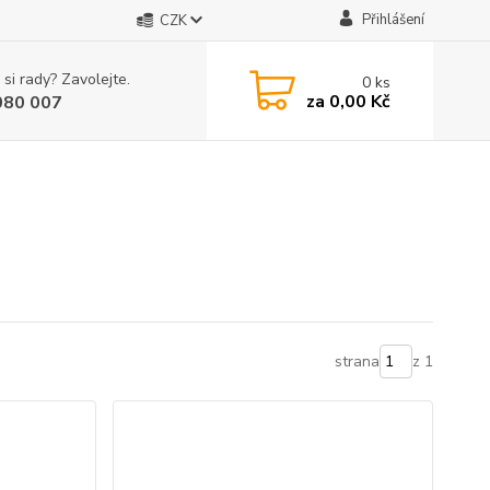
Přihlášení
CZK
 si rady? Zavolejte.
0
ks
za
0,00 Kč
080 007
strana
z 1