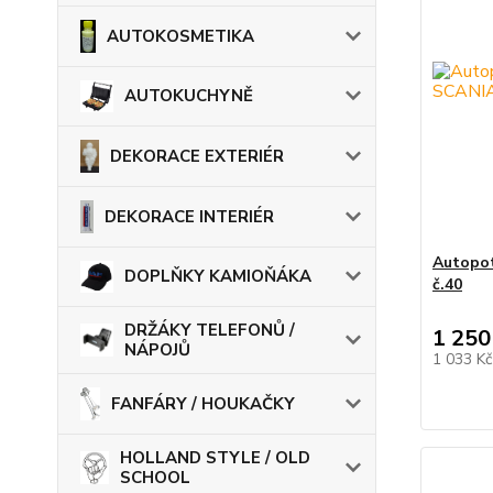
AUTOKOSMETIKA
AUTOKUCHYNĚ
DEKORACE EXTERIÉR
DEKORACE INTERIÉR
Autopot
DOPLŇKY KAMIOŇÁKA
č.40
DRŽÁKY TELEFONŮ /
1 250
NÁPOJŮ
1 033 K
FANFÁRY / HOUKAČKY
HOLLAND STYLE / OLD
SCHOOL