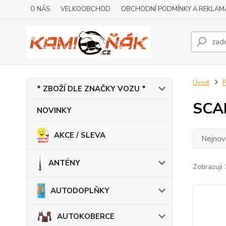
O NÁS
VELKOOBCHOD
OBCHODNÍ PODMÍNKY A REKLAM
Úvod
* ZBOŽÍ DLE ZNAČKY VOZU *
SCA
NOVINKY
AKCE / SLEVA
Nejnově
ANTÉNY
Zobrazuji 
AUTODOPLŇKY
AUTOKOBERCE