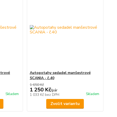
trové
Autopotahy sedadel manšestrové
SCANIA - č.40
1 650 Kč
1 250 Kč
/
pár
Skladem
Skladem
1 033 Kč
bez DPH
Zvolit variantu