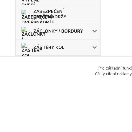
ZABEZPEČENÍ
DVEŘÍ/NÁDRŽE
ZÁCLONKY / BORDURY
ZÁSTĚRY KOL
ŽÁROVKY / POJISTKY
Pro základní funk
účely cílení reklam