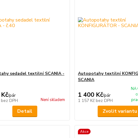
ahy sedadel textilní SCANIA -
Autopotahy textilní KONF
SCANIA
NA 
 Kč
1 400 Kč
c
/
pár
/
pár
Není skladem
pra
č
bez DPH
1 157 Kč
bez DPH
Detail
Zvolit variantu
Akce