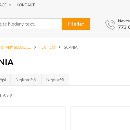
ACE
KONTAKT
Nevíte
Hledat
773 
POTAHY SEDADEL
TEXTILNÍ
SCANIA
NIA
jší
Nejlevnější
Nejdražší
1-6 z 6