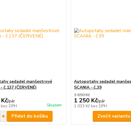
ahy sedadel manšestrové
Autopotahy sedadel manšes
- č.137 (ČERVENÉ)
SCANIA - č.39
1 650 Kč
 Kč
1 250 Kč
/
pár
/
pár
Skladem
č
bez DPH
1 033 Kč
bez DPH
Přidat do košíku
Zvolit variantu