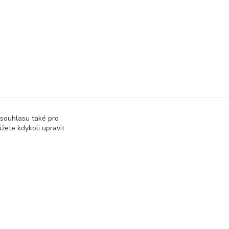
 souhlasu také pro
žete kdykoli upravit
Vytvořeno na
Eshop-rychle.cz