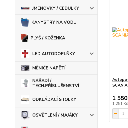
JMENOVKY / CEDULKY
KANYSTRY NA VODU
PLYŠ / KOŽENKA
LED AUTODOPLŇKY
MĚNIČE NAPĚTÍ
Autopot
NÁŘADÍ /
SCANIA 
TECH.PŘÍSLUŠENSTVÍ
1 550
ODKLÁDACÍ STOLKY
1 281 K
OSVĚTLENÍ / MAJÁKY