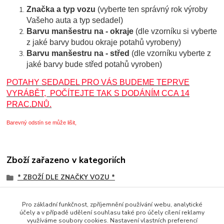
Značka a typ vozu
(vyberte ten správný rok výroby
Vašeho auta a typ sedadel)
Barvu manšestru na - okraje
(dle vzorníku si vyberte
z jaké barvy budou okraje potahů vyrobeny)
Barvu manšestru na - střed
(
dle vzorníku vyberte z
jaké barvy bude střed potahů vyroben)
POTAHY SEDADEL PRO VÁS BUDEME TEPRVE
VYRÁBĚT, POČÍTEJTE TAK S DODÁNÍM CCA 14
PRAC.DNŮ.
Barevný odstín se může lišit,
Zboží zařazeno v kategoriích
* ZBOŽÍ DLE ZNAČKY VOZU *
POTAHY SEDADEL
Pro základní funkčnost, zpříjemnění používání webu, analytické
Scania
účely a v případě udělení souhlasu také pro účely cílení reklamy
využíváme soubory cookies. Nastavení vlastních preferencí