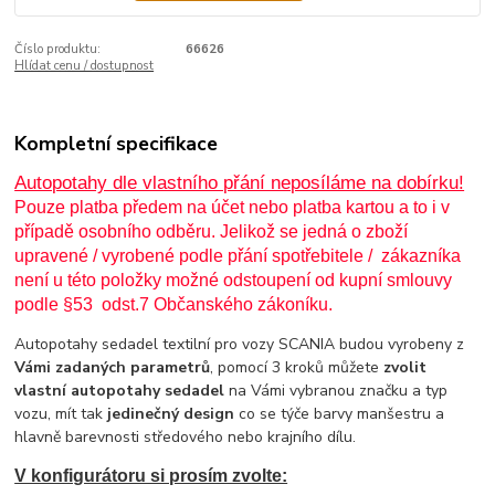
Číslo produktu:
66626
Hlídat cenu / dostupnost
Kompletní specifikace
Autopotahy dle vlastního přání neposíláme na dobírku!
Pouze platba předem na účet nebo platba kartou a to i v
případě osobního odběru. Jelikož se jedná o zboží
upravené / vyrobené podle přání spotřebitele / zákazníka
není u této položky možné odstoupení od kupní smlouvy
podle §53 odst.7 Občanského zákoníku.
Autopotahy sedadel textilní pro vozy SCANIA budou vyrobeny z
Vámi zadaných parametrů
, pomocí 3 kroků můžete
zvolit
vlastní autopotahy sedadel
na Vámi vybranou značku a typ
vozu, mít tak
jedinečný design
co se týče barvy manšestru a
hlavně barevnosti středového nebo krajního dílu.
V konfigurátoru si prosím zvolte: