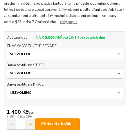
předem na účet nebo platba kartou a to i v případě osobního odběru.
Jelikož se jedná o zboží upravené / vyrobené podle přání spotřebitele /
zákazníka není u této položky možné odstoupení od kupní smlouvy
podle §53 odst.7 Občanského...
celý popis
Dostupnost
NA OBJEDNÁNÍ cca 10-14 pracovních dnů
ZNAČKA VOZU / TYP SEDADEL
Barva textilu na STŘED
Barva textilu na KRAJE
1 400 Kč
/
pár
1 157 Kč
bez DPH
Přidat do košíku