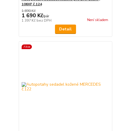
106XF č.124
1 890 Kč
1 690 Kč
/
pár
Není skladem
1 397 Kč
bez DPH
Detail
Akce