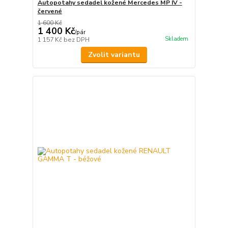
Autopotahy sedadel kožené Mercedes MP IV -
červené
1 600 Kč
1 400 Kč
/
pár
Skladem
1 157 Kč
bez DPH
Zvolit variantu