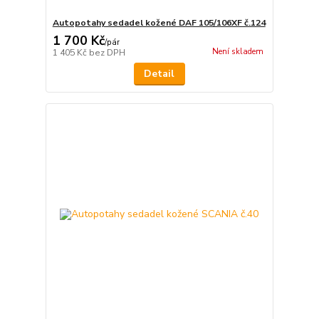
Autopotahy sedadel kožené DAF 105/106XF č.124
1 700 Kč
/
pár
Není skladem
1 405 Kč
bez DPH
Detail