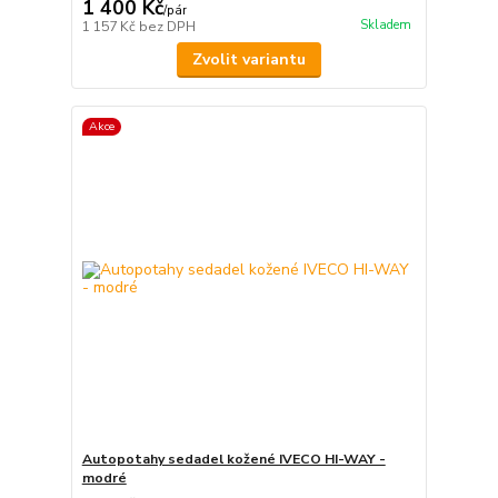
1 400 Kč
/
pár
Skladem
1 157 Kč
bez DPH
Zvolit variantu
Akce
Autopotahy sedadel kožené IVECO HI-WAY -
modré