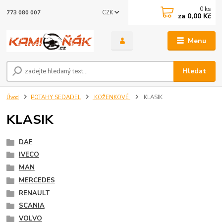
0
ks
CZK
773 080 007
za
0,00 Kč
Menu
Hledat
Úvod
POTAHY SEDADEL
KOŽENKOVÉ
KLASIK
KLASIK
DAF
IVECO
MAN
MERCEDES
RENAULT
SCANIA
VOLVO