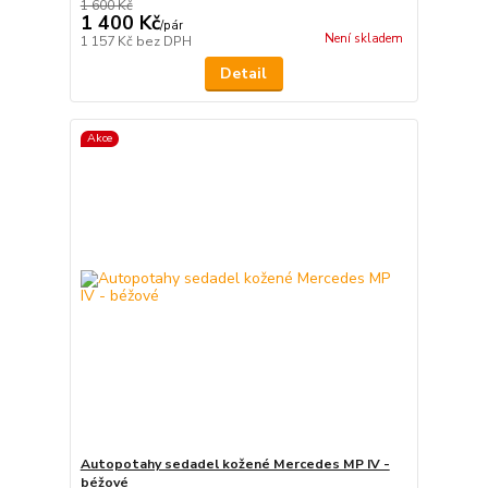
1 600 Kč
1 400 Kč
/
pár
Není skladem
1 157 Kč
bez DPH
Detail
Akce
Autopotahy sedadel kožené Mercedes MP IV -
béžové