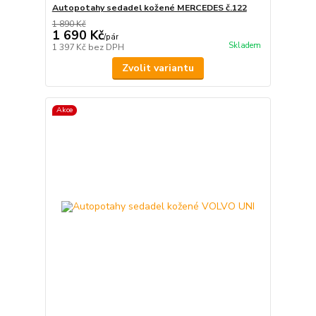
Autopotahy sedadel kožené MERCEDES č.122
1 890 Kč
1 690 Kč
/
pár
Skladem
1 397 Kč
bez DPH
Zvolit variantu
Akce