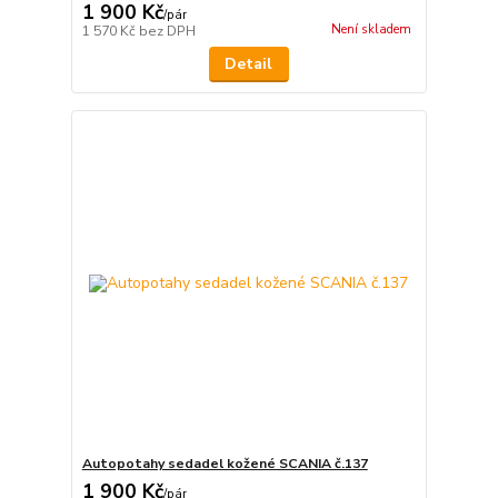
1 900 Kč
/
pár
Není skladem
1 570 Kč
bez DPH
Detail
Autopotahy sedadel kožené SCANIA č.137
1 900 Kč
/
pár