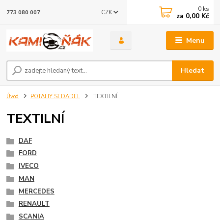
0
ks
CZK
773 080 007
za
0,00 Kč
Menu
Hledat
Úvod
POTAHY SEDADEL
TEXTILNÍ
TEXTILNÍ
DAF
FORD
IVECO
MAN
MERCEDES
RENAULT
SCANIA