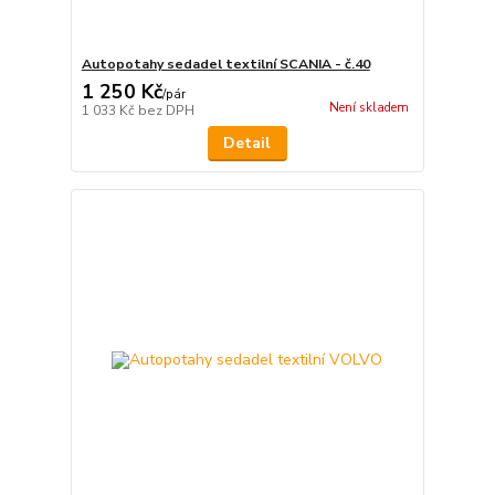
Autopotahy sedadel textilní SCANIA - č.40
1 250 Kč
/
pár
Není skladem
1 033 Kč
bez DPH
Detail