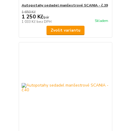
Autopotahy sedadel manšestrové SCANIA - č.39
1 650 Kč
1 250 Kč
/
pár
Skladem
1 033 Kč
bez DPH
Zvolit variantu