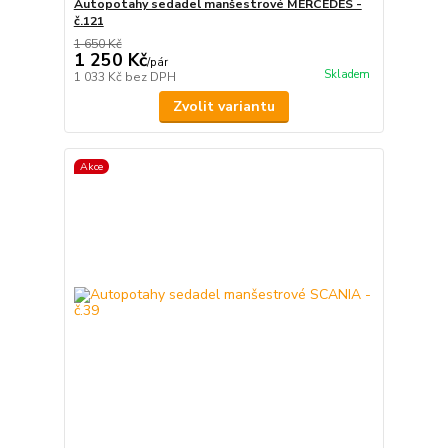
Autopotahy sedadel manšestrové MERCEDES -
č.121
1 650 Kč
1 250 Kč
/
pár
Skladem
1 033 Kč
bez DPH
Zvolit variantu
Akce