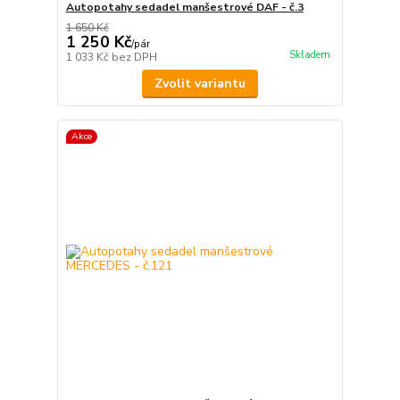
Autopotahy sedadel manšestrové DAF - č.3
1 650 Kč
1 250 Kč
/
pár
Skladem
1 033 Kč
bez DPH
Zvolit variantu
Akce