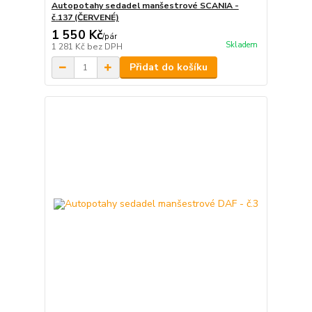
Autopotahy sedadel manšestrové SCANIA -
č.137 (ČERVENÉ)
1 550 Kč
/
pár
Skladem
1 281 Kč
bez DPH
Přidat do košíku