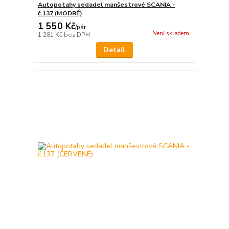
Autopotahy sedadel manšestrové SCANIA -
č.137 (MODRÉ)
1 550 Kč
/
pár
Není skladem
1 281 Kč
bez DPH
Detail