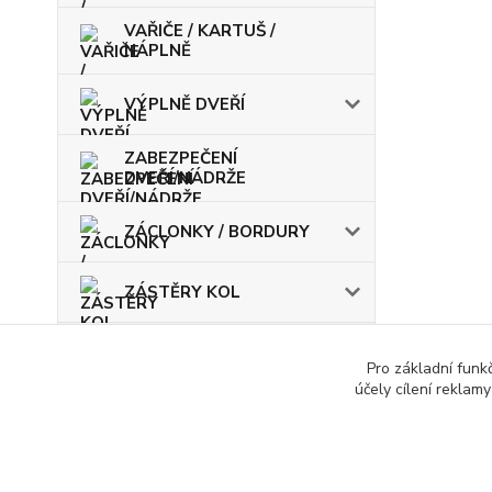
VAŘIČE / KARTUŠ /
NÁPLNĚ
VÝPLNĚ DVEŘÍ
ZABEZPEČENÍ
DVEŘÍ/NÁDRŽE
ZÁCLONKY / BORDURY
ZÁSTĚRY KOL
ŽÁROVKY / POJISTKY
Pro základní funk
účely cílení reklam