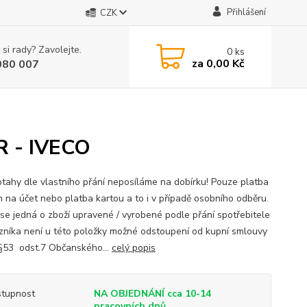
Přihlášení
CZK
 si rady? Zavolejte.
0
ks
za
0,00 Kč
080 007
R - IVECO
tahy dle vlastního přání neposíláme na dobírku! Pouze platba
 na účet nebo platba kartou a to i v případě osobního odběru.
ž se jedná o zboží upravené / vyrobené podle přání spotřebitele
zníka není u této položky možné odstoupení od kupní smlouvy
§53 odst.7 Občanského...
celý popis
tupnost
NA OBJEDNÁNÍ cca 10-14
pracovních dnů