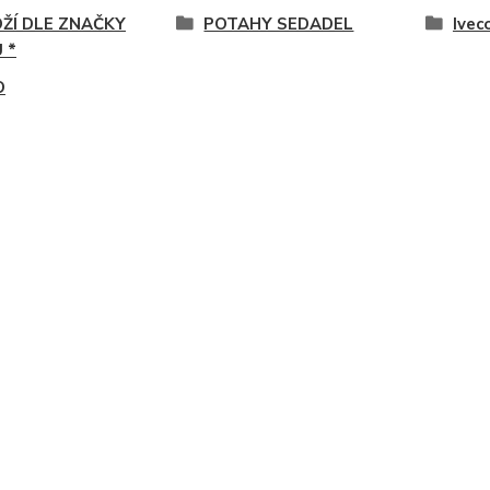
OŽÍ DLE ZNAČKY
POTAHY SEDADEL
Ivec
 *
O