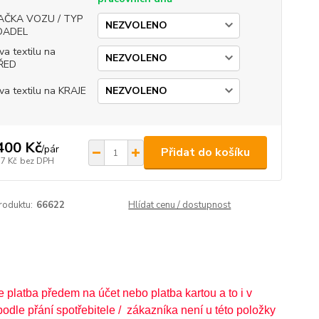
AČKA VOZU / TYP
DADEL
va textilu na
ŘED
va textilu na KRAJE
400 Kč
/
pár
Přidat do košíku
57 Kč
bez DPH
roduktu:
66622
Hlídat cenu / dostupnost
platba předem na účet nebo platba kartou a to i v
odle přání spotřebitele / zákazníka není u této položky