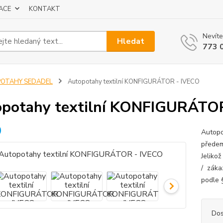
ACE
KONTAKT
Nevíte
Hledat
773 
POTAHY SEDADEL
Autopotahy textilní KONFIGURÁTOR - IVECO
potahy textilní KONFIGURÁTO
Autopo
předem
Jeliko
/ záka
podle 
Dos