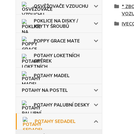
OSVĚŽOVAČE VZDUCHU
* ZB
VOZU
POKLICE NA DISKY /
IVEC
KRYTY ŠROUBŮ
POPPY GRACE MATE
POTAHY LOKETNÍCH
OPĚREK
POTAHY MADEL
POTAHY NA POSTEL
POTAHY PALUBNÍ DESKY
POTAHY SEDADEL