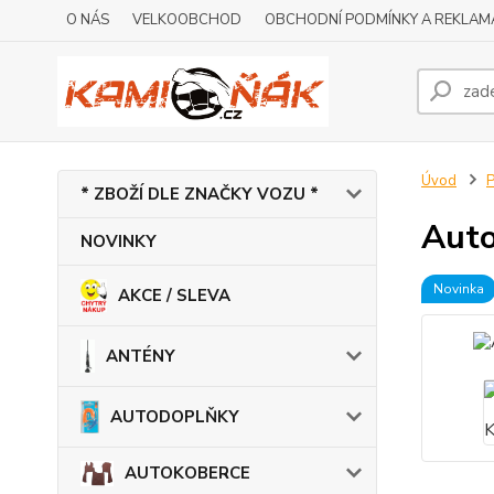
O NÁS
VELKOOBCHOD
OBCHODNÍ PODMÍNKY A REKLAM
Úvod
* ZBOŽÍ DLE ZNAČKY VOZU *
Auto
NOVINKY
Novinka
AKCE / SLEVA
ANTÉNY
AUTODOPLŇKY
AUTOKOBERCE