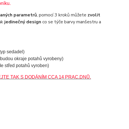
níku.
daných parametrů
, pomocí 3 kroků můžete
zvolit
tak
jedinečný design
co se týče barvy manšestru a
typ sedadel)
y budou okraje potahů vyrobeny)
de střed potahů vyroben)
TE TAK S DODÁNÍM CCA 14 PRAC.DNŮ.