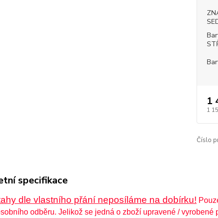
ZN
SE
Bar
ST
Bar
1 
1 1
Číslo p
tní specifikace
ahy dle vlastního přání neposíláme na dobírku!
Pouze 
sobního odběru. Jelikož se jedná o zboží upravené / vyrobené p