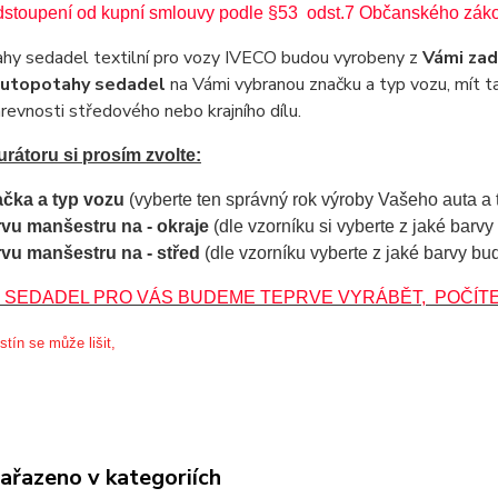
stoupení od kupní smlouvy podle §53 odst.7 Občanského záko
hy sedadel textilní pro vozy IVECO budou vyrobeny z
Vámi za
 autopotahy sedadel
na Vámi vybranou značku a typ vozu, mít 
revnosti středového nebo krajního dílu.
urátoru si prosím zvolte:
čka a typ vozu
(vyberte ten správný rok výroby Vašeho auta a 
vu manšestru na - okraje
(dle vzorníku si vyberte z jaké barv
vu manšestru na - střed
(
dle vzorníku vyberte z jaké barvy bu
 SEDADEL PRO VÁS BUDEME TEPRVE VYRÁBĚT, POČÍTEJ
tín se může lišit,
zařazeno v kategoriích