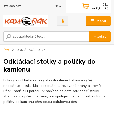
0
ks
CZK
773 080 007
za
0,00 Kč
Menu
Hledat
Úvod
ODKLÁDACÍ STOLKY
Odkládací stolky a poličky do
kamionu
Poličky a odkládací stolky zkrášlí interiér kabiny a vyřeší
nedostatek místa. Mají dokonale zafrézované hrany a kromě
užitku nadělají i parádu. V nabídce najdete odkládací stolky
středové, na pravou stranu, pro spolujezdce nebo třeba dlouhé
poličky do kamionu přes celou palubovou desku.