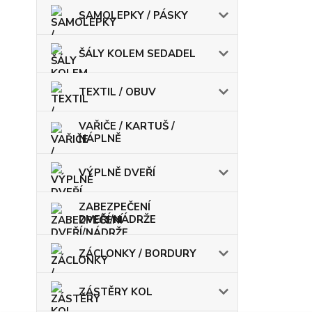
SAMOLEPKY / PÁSKY
ŠÁLY KOLEM SEDADEL
TEXTIL / OBUV
VAŘIČE / KARTUŠ /
NÁPLNĚ
VÝPLNĚ DVEŘÍ
ZABEZPEČENÍ
DVEŘÍ/NÁDRŽE
ZÁCLONKY / BORDURY
ZÁSTĚRY KOL