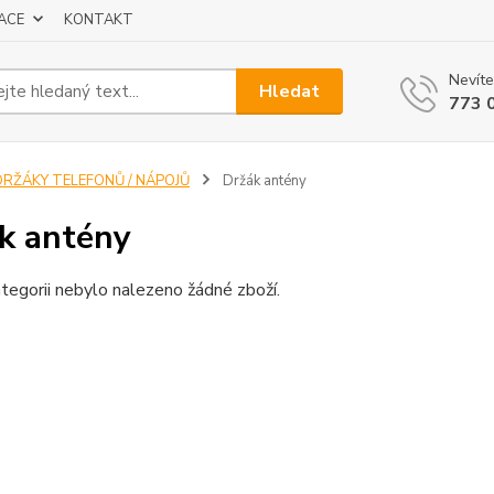
ACE
KONTAKT
Nevíte
Hledat
773 
DRŽÁKY TELEFONŮ / NÁPOJŮ
Držák antény
k antény
tegorii nebylo nalezeno žádné zboží.