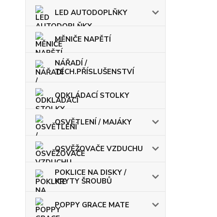
LED AUTODOPLŇKY
MĚNIČE NAPĚTÍ
NÁŘADÍ /
TECH.PŘÍSLUŠENSTVÍ
ODKLÁDACÍ STOLKY
OSVĚTLENÍ / MAJÁKY
OSVĚŽOVAČE VZDUCHU
POKLICE NA DISKY /
KRYTY ŠROUBŮ
POPPY GRACE MATE