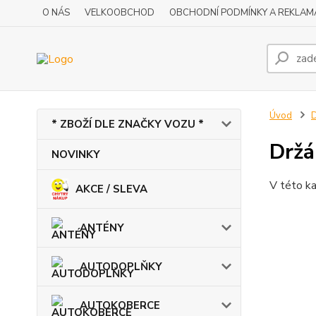
O NÁS
VELKOOBCHOD
OBCHODNÍ PODMÍNKY A REKLAM
Úvod
* ZBOŽÍ DLE ZNAČKY VOZU *
Držá
NOVINKY
V této ka
AKCE / SLEVA
ANTÉNY
AUTODOPLŇKY
AUTOKOBERCE