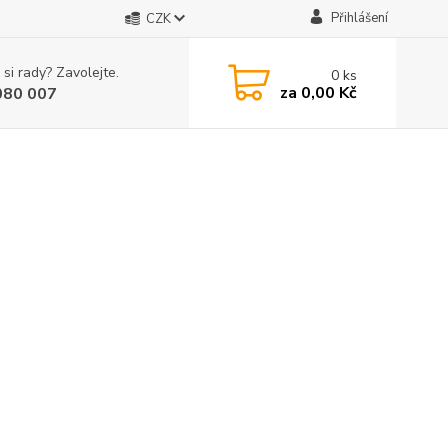
Přihlášení
CZK
 si rady? Zavolejte.
0
ks
za
0,00 Kč
080 007