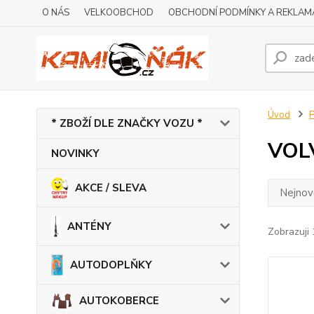
O NÁS
VELKOOBCHOD
OBCHODNÍ PODMÍNKY A REKLAM
Úvod
* ZBOŽÍ DLE ZNAČKY VOZU *
VOL
NOVINKY
AKCE / SLEVA
Nejnově
ANTÉNY
Zobrazuji 
AUTODOPLŇKY
AUTOKOBERCE