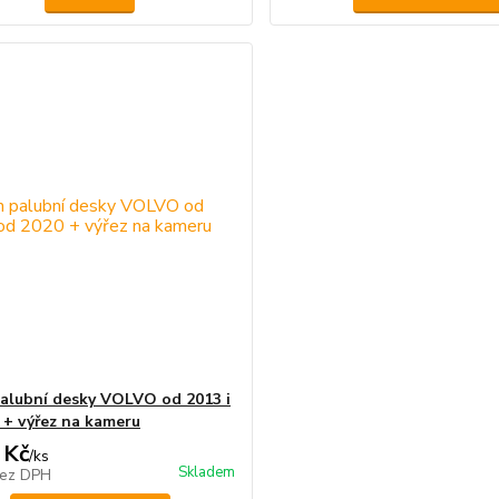
alubní desky VOLVO od 2013 i
 + výřez na kameru
 Kč
/
ks
Skladem
ez DPH