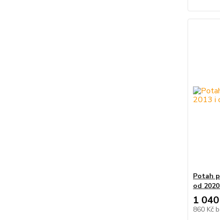
Potah p
od 2020
1 040
860 Kč
b