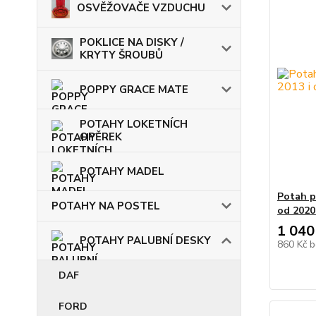
OSVĚŽOVAČE VZDUCHU
POKLICE NA DISKY /
KRYTY ŠROUBŮ
POPPY GRACE MATE
POTAHY LOKETNÍCH
OPĚREK
POTAHY MADEL
Potah p
POTAHY NA POSTEL
od 2020
1 040
POTAHY PALUBNÍ DESKY
860 Kč
b
DAF
FORD