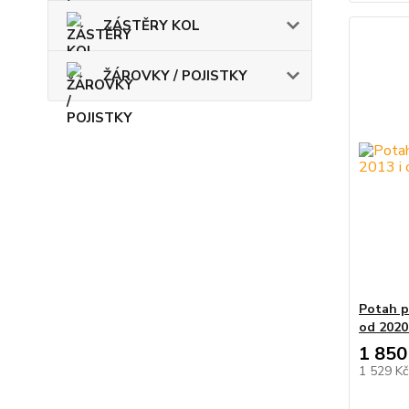
ZÁSTĚRY KOL
ŽÁROVKY / POJISTKY
Potah p
od 2020
1 850
1 529 K