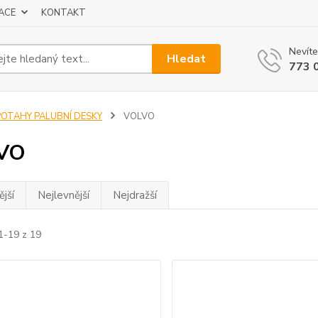
ACE
KONTAKT
Nevíte
Hledat
773 
POTAHY PALUBNÍ DESKY
VOLVO
VO
jší
Nejlevnější
Nejdražší
1-19 z 19