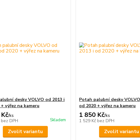
alubní desky VOLVO od 2013 i
Potah palubní desky VOLVO 
 + výřez na kameru
od 2020 + výřez na kameru
 Kč
1 850 Kč
/
ks
/
ks
Skladem
č
bez DPH
1 529 Kč
bez DPH
Zvolit variantu
Zvolit variantu