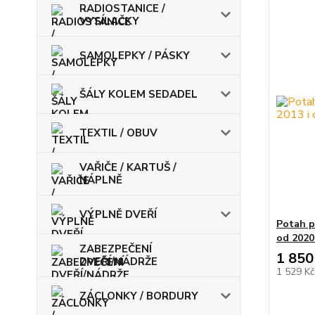
RADIOSTANICE /
VYSÍLAČKY
SAMOLEPKY / PÁSKY
ŠÁLY KOLEM SEDADEL
TEXTIL / OBUV
VAŘIČE / KARTUŠ /
NÁPLNĚ
VÝPLNĚ DVEŘÍ
Potah p
od 2020
ZABEZPEČENÍ
1 850
DVEŘÍ/NÁDRŽE
1 529 K
ZÁCLONKY / BORDURY