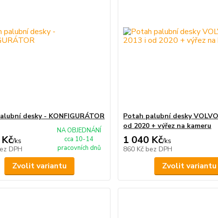
palubní desky - KONFIGURÁTOR
Potah palubní desky VOLVO 
od 2020 + výřez na kameru
NA OBJEDNÁNÍ
 Kč
1 040 Kč
cca 10-14
/
ks
/
ks
pracovních dnů
ez DPH
860 Kč
bez DPH
Zvolit variantu
Zvolit variantu