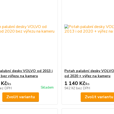
alubní desky VOLVO od 2013 i
Potah palubní desky VOLVO 
 bez výřezu na kameru
od 2020 + výřez na kameru
 Kč
1 140 Kč
/
ks
/
ks
Skladem
ez DPH
942 Kč
bez DPH
Zvolit variantu
Zvolit variantu