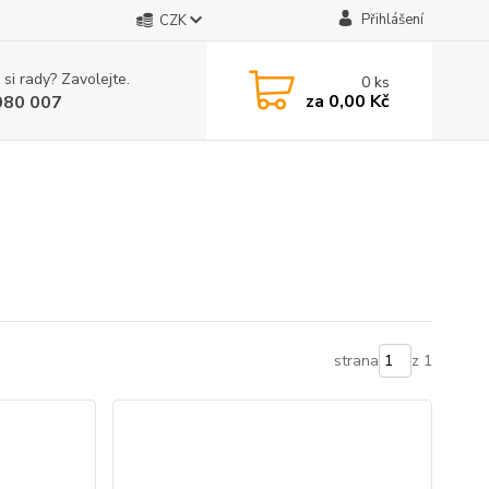
Přihlášení
CZK
 si rady? Zavolejte.
0
ks
za
0,00 Kč
080 007
strana
z 1