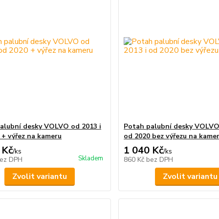
alubní desky VOLVO od 2013 i
Potah palubní desky VOLVO 
 + výřez na kameru
od 2020 bez výřezu na kame
 Kč
1 040 Kč
/
ks
/
ks
Skladem
ez DPH
860 Kč
bez DPH
Zvolit variantu
Zvolit variantu