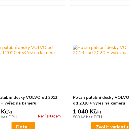
alubní desky VOLVO od 2013 i
Potah palubní desky VOLVO 
 + výřez na kameru
od 2020 + výřez na kameru
 Kč
1 040 Kč
/
ks
/
ks
Není skladem
č
bez DPH
860 Kč
bez DPH
Detail
Zvolit variantu