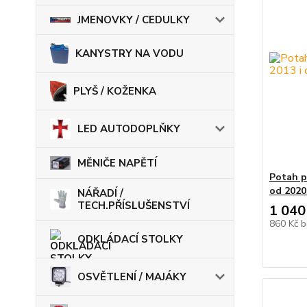
JMENOVKY / CEDULKY
KANYSTRY NA VODU
PLYŠ / KOŽENKA
LED AUTODOPLŇKY
MĚNIČE NAPĚTÍ
Potah p
od 2020
NÁŘADÍ /
TECH.PŘÍSLUŠENSTVÍ
1 040
860 Kč
b
ODKLÁDACÍ STOLKY
OSVĚTLENÍ / MAJÁKY