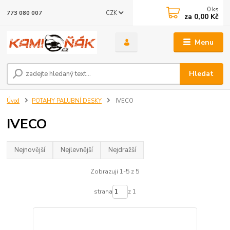
0
ks
CZK
773 080 007
za
0,00 Kč
Menu
Hledat
Úvod
POTAHY PALUBNÍ DESKY
IVECO
IVECO
Nejnovější
Nejlevnější
Nejdražší
Zobrazuji 1-5 z 5
strana
z 1