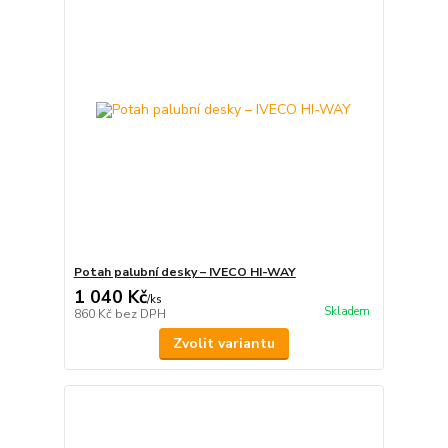
Potah palubní desky – IVECO HI-WAY
1 040 Kč
/
ks
Skladem
860 Kč
bez DPH
Zvolit variantu