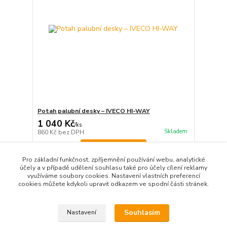
Potah palubní desky – IVECO HI-WAY
1 040 Kč
/
ks
Skladem
860 Kč
bez DPH
Zvolit variantu
Pro základní funkčnost, zpříjemnění používání webu, analytické
účely a v případě udělení souhlasu také pro účely cílení reklamy
využíváme soubory cookies. Nastavení vlastních preferencí
strana
z 1
cookies můžete kdykoli upravit odkazem ve spodní části stránek.
Souhlasím
Nastavení