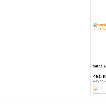
Varná k
490 K
405 Kč
b