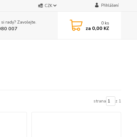
Přihlášení
CZK
 si rady? Zavolejte.
0
ks
za
0,00 Kč
080 007
strana
z 1