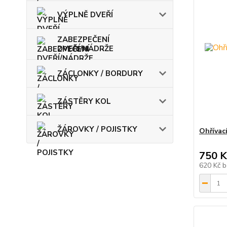
VÝPLNĚ DVEŘÍ
ZABEZPEČENÍ
DVEŘÍ/NÁDRŽE
ZÁCLONKY / BORDURY
ZÁSTĚRY KOL
ŽÁROVKY / POJISTKY
Ohřívací
750 K
620 Kč
b