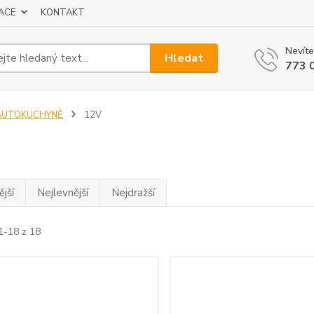
ACE
KONTAKT
Nevíte
Hledat
773 
AUTOKUCHYNĚ
12V
jší
Nejlevnější
Nejdražší
1-18 z 18