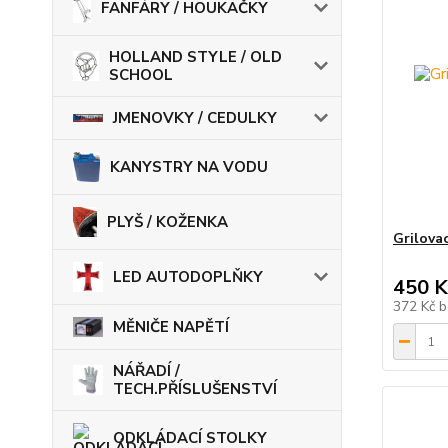
FANFÁRY / HOUKAČKY
HOLLAND STYLE / OLD
SCHOOL
JMENOVKY / CEDULKY
KANYSTRY NA VODU
PLYŠ / KOŽENKA
Grilovac
LED AUTODOPLŇKY
450 K
372 Kč
b
MĚNIČE NAPĚTÍ
NÁŘADÍ /
TECH.PŘÍSLUŠENSTVÍ
ODKLÁDACÍ STOLKY