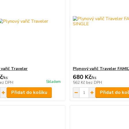
vařič Traveler
Plynový vařič Traveler FAMI
č
680 Kč
/
ks
/
ks
Skladem
ez DPH
562 Kč
bez DPH
Přidat do košíku
Přidat do ko