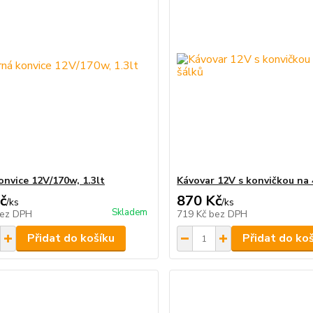
onvice 12V/170w, 1.3lt
Kávovar 12V s konvičkou na 4
č
870 Kč
/
ks
/
ks
Skladem
ez DPH
719 Kč
bez DPH
Přidat do košíku
Přidat do ko