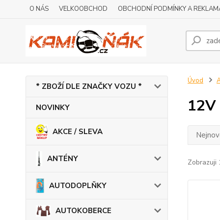
O NÁS
VELKOOBCHOD
OBCHODNÍ PODMÍNKY A REKLAM
Úvod
* ZBOŽÍ DLE ZNAČKY VOZU *
12V
NOVINKY
AKCE / SLEVA
Nejnově
ANTÉNY
Zobrazuji 
AUTODOPLŇKY
AUTOKOBERCE