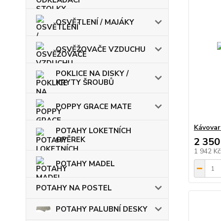
OSVĚTLENÍ / MAJÁKY
OSVĚŽOVAČE VZDUCHU
POKLICE NA DISKY /
KRYTY ŠROUBŮ
POPPY GRACE MATE
Kávovar
POTAHY LOKETNÍCH
OPĚREK
2 350
1 942 K
POTAHY MADEL
POTAHY NA POSTEL
POTAHY PALUBNÍ DESKY