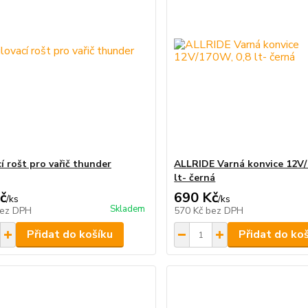
í rošt pro vařič thunder
ALLRIDE Varná konvice 12V/
lt- černá
č
690 Kč
/
ks
/
ks
Skladem
ez DPH
570 Kč
bez DPH
Přidat do košíku
Přidat do ko