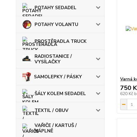
POTAHY SEDADEL
POTAHY VOLANTU
PROSTĚRADLA TRUCK
RADIOSTANICE /
VYSÍLAČKY
SAMOLEPKY / PÁSKY
Varná k
750 K
ŠÁLY KOLEM SEDADEL
620 Kč
b
TEXTIL / OBUV
VAŘIČE / KARTUŠ /
NÁPLNĚ