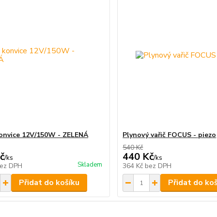
onvice 12V/150W - ZELENÁ
Plynový vařič FOCUS - piezo
540 Kč
č
440 Kč
/
ks
/
ks
Skladem
ez DPH
364 Kč
bez DPH
Přidat do košíku
Přidat do ko