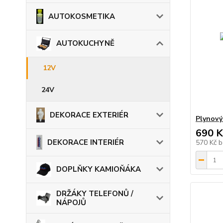
AUTOKOSMETIKA
AUTOKUCHYNĚ
12V
24V
DEKORACE EXTERIÉR
Plynový 
690 K
DEKORACE INTERIÉR
570 Kč
b
DOPLŇKY KAMIOŇÁKA
DRŽÁKY TELEFONŮ /
NÁPOJŮ