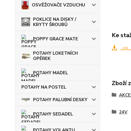
OSVĚŽOVAČE VZDUCHU
POKLICE NA DISKY /
KRYTY ŠROUBŮ
Ke sta
POPPY GRACE MATE
_ps_
POTAHY LOKETNÍCH
OPĚREK
POTAHY MADEL
Zboží 
POTAHY NA POSTEL
AKCE
POTAHY PALUBNÍ DESKY
24V
POTAHY SEDADEL
POTAHY VOLANTU