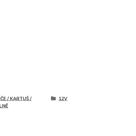
ČE / KARTUŠ /
12V
LNĚ