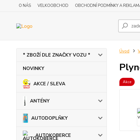
O NÁS
VELKOOBCHOD
OBCHODNÍ PODMÍNKY A REKLAM
Úvod
V
* ZBOŽÍ DLE ZNAČKY VOZU *
Plyn
NOVINKY
Akce
AKCE / SLEVA
ANTÉNY
AUTODOPLŇKY
AUTOKOBERCE