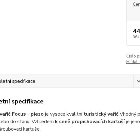
Cen
44
364
Číslo p
Hlídat 
etní specifikace
tní specifikace
vařič Focus - piezo
je v
ysoce kvalitní
turistický vařič.
Vhodný pr
 nebo do stanu. Vzhledem
k ceně propichovacích kartuší
je jeh
 šroubovací kartuše.