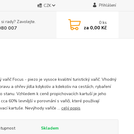
Přihlášení
CZK
 si rady? Zavolejte.
0
ks
za
0,00 Kč
080 007
 vařič Focus - piezo je vysoce kvalitní turistický vařič. Vhodný
pravu a ohřev jídla kdykoliv a kdekoliv na cestách, rybaření
o stanu. Vzhledem k ceně propichovacích kartuší je jeho
cca 60% levnější v porovnání s vařiči, které používají
vací kartuše. Nevýhody vařiče ...
celý popis
tupnost
Skladem