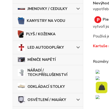
Nevýhod
vypotřeb
JMENOVKY / CEDULKY
Pie
KANYSTRY NA VODU
vytvoří ji
PLYŠ / KOŽENKA
Používá j
Kartuše 
LED AUTODOPLŇKY
MĚNIČE NAPĚTÍ
Rozměry
NÁŘADÍ /
TECH.PŘÍSLUŠENSTVÍ
ODKLÁDACÍ STOLKY
OSVĚTLENÍ / MAJÁKY