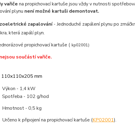
y vařiče
na propichovací kartuše jsou vždy v nutnosti spotřebov
ování plynu
není možné kartuši demontovat.
zoeletrické zapalování
- Jednoduché zapálení plynu po zmáčknu
skra, která zapálí plyn.
ednorázové propichovací kartuše (
kp02001)
nejsou součástí vařiče.
: 110x110x205 mm
Výkon - 1,4 kW
Spotřeba - 102 g/hod
Hmotnost - 0,5 kg
Určeno k připojení na propichovací kartuše (
KP02001
).