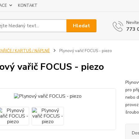
ACE
KONTAKT
Nevíte
Hledat
773 
AŘIČE / KARTUŠ / NÁPLNĚ
Plynový vařič FOCUS - piezo
ový vařič FOCUS - piezo
Plynový
pro pří
nebo d
provoz 
šroubo
Dos