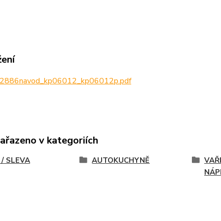
žení
2886navod_kp06012_kp06012p.pdf
zařazeno v kategoriích
 / SLEVA
AUTOKUCHYNĚ
VAŘI
NÁP