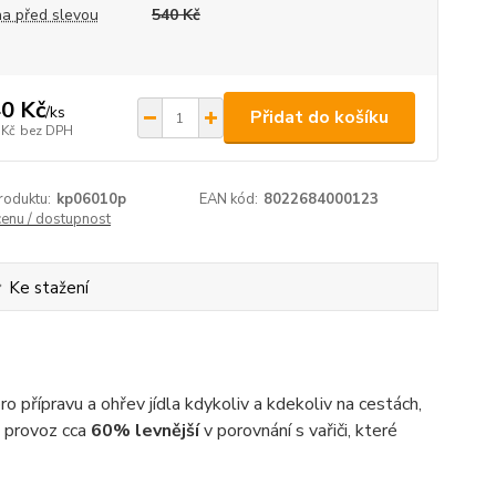
a před slevou
540 Kč
0 Kč
/
ks
Přidat do košíku
 Kč
bez DPH
roduktu:
kp06010p
EAN kód:
8022684000123
cenu / dostupnost
Ke stažení
o přípravu a ohřev jídla kdykoliv a kdekoliv na cestách,
o provoz cca
60% levnější
v porovnání s vařiči, které