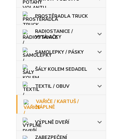
PROSTĚRADLA TRUCK
RADIOSTANICE /
VYSÍLAČKY
SAMOLEPKY / PÁSKY
ŠÁLY KOLEM SEDADEL
TEXTIL / OBUV
VAŘIČE / KARTUŠ /
NÁPLNĚ
VÝPLNĚ DVEŘÍ
ZABEZPEČENÍ