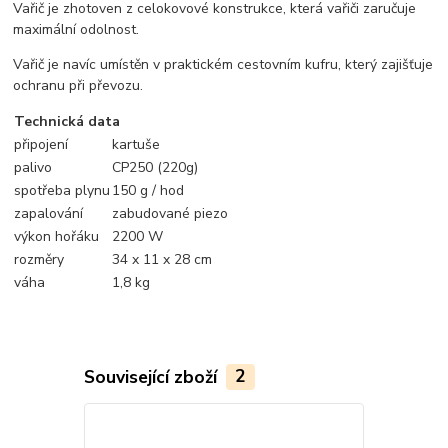
Vařič je zhotoven z celokovové konstrukce, která vařiči zaručuje
maximální odolnost.
Vařič je navíc umístěn v praktickém cestovním kufru, který zajišťuje
ochranu při převozu.
Technická data
připojení
kartuše
palivo
CP250 (220g)
spotřeba plynu
150 g / hod
zapalování
zabudované piezo
výkon hořáku
2200 W
rozměry
34 x 11 x 28 cm
váha
1,8 kg
Související zboží
2