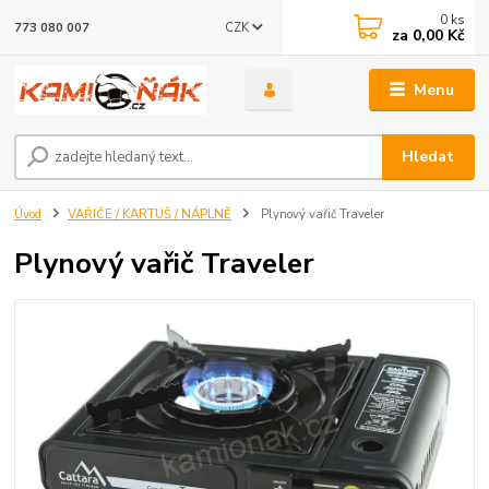
0
ks
CZK
773 080 007
za
0,00 Kč
Menu
Hledat
Úvod
VAŘIČE / KARTUŠ / NÁPLNĚ
Plynový vařič Traveler
Plynový vařič Traveler