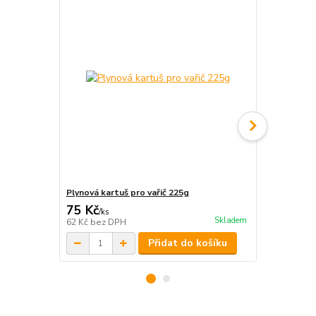
Plynová kartuš pro vařič 225g
Grilovací ro
75 Kč
450 Kč
/
ks
/
ks
Skladem
62 Kč
bez DPH
372 Kč
bez 
Přidat do košíku