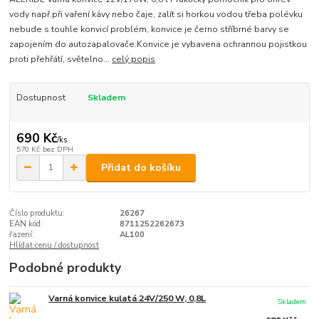
vody např.při vaření kávy nebo čaje, zalít si horkou vodou třeba polévku
nebude s touhle konvicí problém, konvice je černo stříbrné barvy se
zapojením do autozapalovače.Konvice je vybavena ochrannou pojistkou
proti přehřátí, světelno...
celý popis
Dostupnost
Skladem
690 Kč
/
ks
570 Kč
bez DPH
Přidat do košíku
Číslo produktu:
26267
EAN kód:
8711252262673
řazení:
AL100
Hlídat cenu / dostupnost
Podobné produkty
Varná konvice kulatá 24V/250 W, 0,8L
Skladem