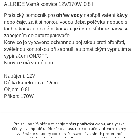
ALLRIDE Varná konvice 12V/170W, 0,8 l
Praktický pomocník pro
ohřev vody
např.při vaření
kávy
nebo
čaje
, zalít si horkou vodou třeba
polévku
nebude s
touhle konvicí problém, konvice je černo stříbrné barvy se
zapojením do autozapalovače.
Konvice je vybavena ochrannou pojistkou proti přehřátí,
světelnou kontrolkou při zapnutí, automatickým vypnutím a
vypínačem ON/OFF.
Konvice má varné dno.
Napájení: 12V
Délka kabelu: cca. 72cm
Objem: 0.8l
Příkon: 170W
Pro základní funkčnost, zpříjemnění používání webu, analytické
Zboží zařazeno v kategoriích
účely a v případě udělení souhlasu také pro účely cílení reklamy
využíváme soubory cookies. Nastavení vlastních preferencí
AUTOKUCHYNĚ