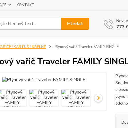
ACE
KONTAKT
Nevíte
Hledat
773 
AŘIČE / KARTUŠ / NÁPLNĚ
Plynový vařič Traveler FAMILY SINGLE
ový vařič Traveler FAMILY SING
Plynov
Snadné
s piez
plynu.
odolnos
Dos