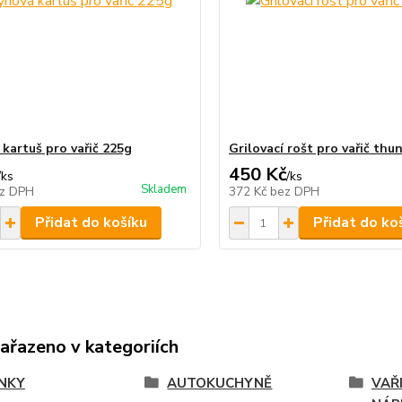
 kartuš pro vařič 225g
Grilovací rošt pro vařič thu
450 Kč
/
ks
/
ks
Skladem
z DPH
372 Kč
bez DPH
Přidat do košíku
Přidat do ko
zařazeno v kategoriích
NKY
AUTOKUCHYNĚ
VAŘI