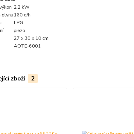
výkon
2.2 kW
 plynu
160 g/h
u
LPG
ní
piezo
27 x 30 x 10 cm
AOTE-6001
jící zboží
2