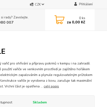
Přihlášení
CZK
 si rady? Zavolejte.
0
ks
za
0,00 Kč
080 007
LE
ý vařič pro ohřívání a přípravu pokrmů v kempu i na zahradě.
 použití vařiče ve venkovním prostředí je zajištěno hořákem
oelektrickým zapalováním a plynule regulovatelným průtokem
 Konstrukce vařiče je vyrobena z kovu, zaručuje tak maximální
t. Vrchní část je opatřena ...
celý popis
tupnost
Skladem