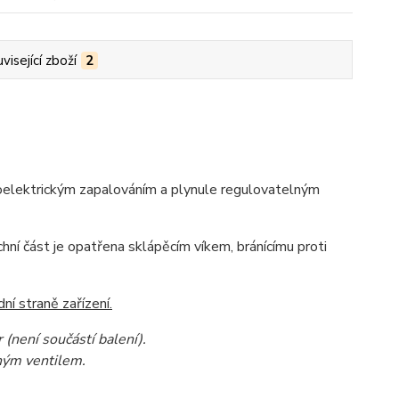
visející zboží
2
zoelektrickým zapalováním a plynule regulovatelným
hní část je opatřena sklápěcím víkem, bránícímu proti
ní straně zařízení.
(není součástí balení).
čným ventilem.