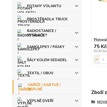
POTAHY VOLANTU
PROSTĚRADLA TRUCK
RADIOSTANICE /
VYSÍLAČKY
Plynová
75 Kč
SAMOLEPKY / PÁSKY
62 Kč
be
ŠÁLY KOLEM SEDADEL
TEXTIL / OBUV
VAŘIČE / KARTUŠ /
NÁPLNĚ
Zboží 
VÝPLNĚ DVEŘÍ
NOVI