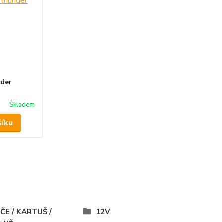
nder
Skladem
šíku
ČE / KARTUŠ /
12V