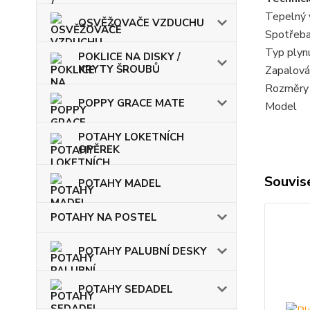
Tepelný 
OSVĚŽOVAČE VZDUCHU
Spotřeba
Typ plyn
POKLICE NA DISKY /
KRYTY ŠROUBŮ
Zapalová
Rozměry
POPPY GRACE MATE
Model
POTAHY LOKETNÍCH
OPĚREK
Souvise
POTAHY MADEL
POTAHY NA POSTEL
POTAHY PALUBNÍ DESKY
POTAHY SEDADEL