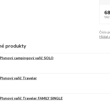
68
562
Číslo p
Hlídat 
é produkty
Plynový campingový vařič SOLO
Plynový vařič Traveler
Plynový vařič Traveler FAMILY SINGLE