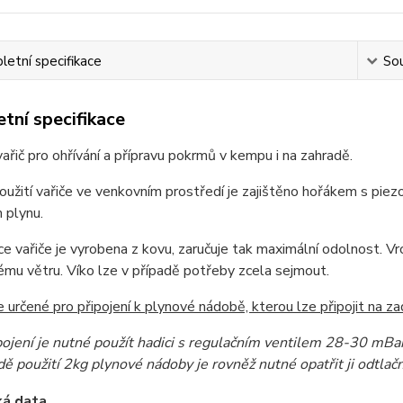
etní specifikace
Sou
tní specifikace
ařič pro ohřívání a přípravu pokrmů v kempu i na zahradě.
užití vařiče ve venkovním prostředí je zajištěno hořákem s pie
 plynu.
e vařiče je vyrobena z kovu, zaručuje tak maximální odolnost. Vrc
ému větru. Víko lze v případě potřeby zcela sejmout.
je určené pro připojení k plynové nádobě, kterou lze připojit na zad
pojení je nutné použít hadici s regulačním ventilem 28-30 mBar 
dě použití 2kg plynové nádoby je rovněž nutné opatřit ji odtla
ká data