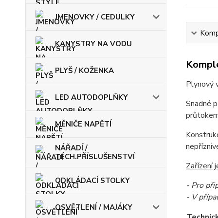
JMENOVKY / CEDULKY
Kompl
KANYSTRY NA VODU
Komple
PLYŠ / KOŽENKA
Plynový v
LED AUTODOPLŇKY
Snadné po
průtokem
MĚNIČE NAPĚTÍ
Konstrukc
nepřízniv
NÁŘADÍ /
TECH.PŘÍSLUŠENSTVÍ
Zařízení 
ODKLÁDACÍ STOLKY
- Pro při
- V přípa
OSVĚTLENÍ / MAJÁKY
Technic