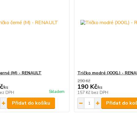
černé (M) - RENAULT
Tričko modré (XXXL) - REN
290 Kč
č
190 Kč
/
ks
/
ks
Skladem
ez DPH
157 Kč
bez DPH
Přidat do košíku
Přidat do ko