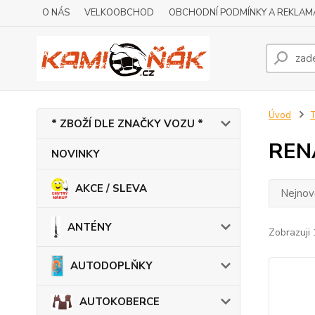
O NÁS
VELKOOBCHOD
OBCHODNÍ PODMÍNKY A REKLAM
Úvod
* ZBOŽÍ DLE ZNAČKY VOZU *
REN
NOVINKY
AKCE / SLEVA
Nejnově
ANTÉNY
Zobrazuji 
AUTODOPLŇKY
AUTOKOBERCE