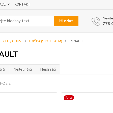
ACE
KONTAKT
Nevíte
Hledat
773 
TEXTIL / OBUV
TRIČKA (S POTISKEM)
RENAULT
AULT
jší
Nejlevnější
Nejdražší
1-2 z 2
Akce