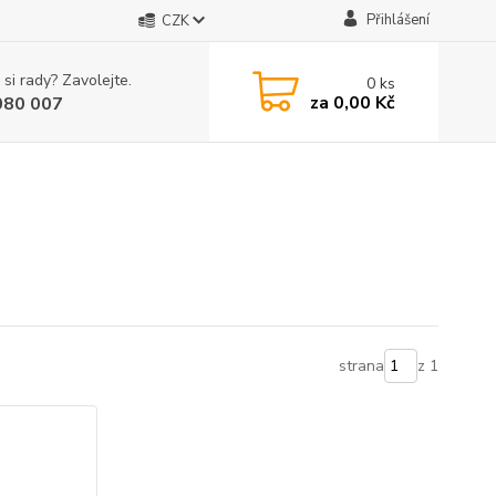
Přihlášení
CZK
 si rady? Zavolejte.
0
ks
za
0,00 Kč
080 007
strana
z 1