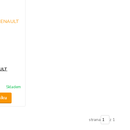
AULT
Skladem
šíku
strana
z 1