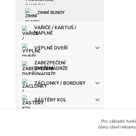
ZIMNÍ BUNDY
VAŘIČE / KARTUŠ /
NÁPLNĚ
VÝPLNĚ DVEŘÍ
ZABEZPEČENÍ
DVEŘÍ/NÁDRŽE
ZÁCLONKY / BORDURY
ZÁSTĚRY KOL
ŽÁROVKY / POJISTKY
Pro základní funk
účely cílení reklam