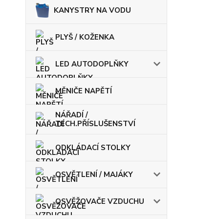
KANYSTRY NA VODU
PLYŠ / KOŽENKA
LED AUTODOPLŇKY
MĚNIČE NAPĚTÍ
NÁŘADÍ /
TECH.PŘÍSLUŠENSTVÍ
ODKLÁDACÍ STOLKY
OSVĚTLENÍ / MAJÁKY
OSVĚŽOVAČE VZDUCHU