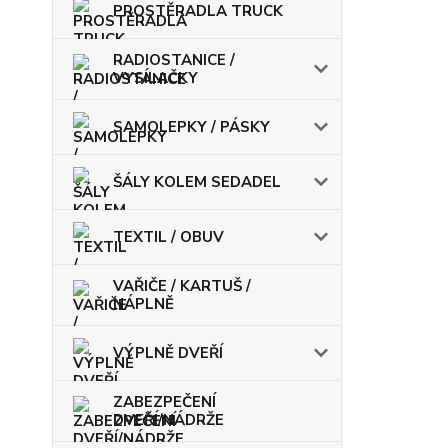
PROSTĚRADLA TRUCK
RADIOSTANICE /
VYSÍLAČKY
SAMOLEPKY / PÁSKY
ŠÁLY KOLEM SEDADEL
TEXTIL / OBUV
VAŘIČE / KARTUŠ /
NÁPLNĚ
VÝPLNĚ DVEŘÍ
ZABEZPEČENÍ
DVEŘÍ/NÁDRŽE