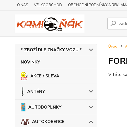
O NÁS
VELKOOBCHOD
OBCHODNÍ PODMÍNKY A REKLAM
Úvod
* ZBOŽÍ DLE ZNAČKY VOZU *
FOR
NOVINKY
V této ka
AKCE / SLEVA
ANTÉNY
AUTODOPLŇKY
AUTOKOBERCE