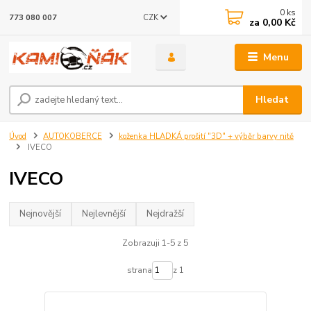
0
ks
CZK
773 080 007
za
0,00 Kč
Menu
Hledat
Úvod
AUTOKOBERCE
koženka HLADKÁ prošití "3D" + výběr barvy nitě
IVECO
IVECO
Nejnovější
Nejlevnější
Nejdražší
Zobrazuji 1-5 z 5
strana
z 1