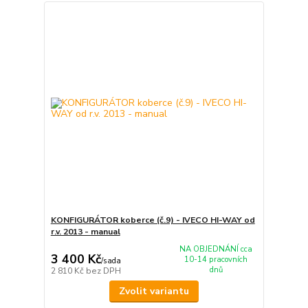
KONFIGURÁTOR koberce (č.9) - IVECO HI-WAY od
r.v. 2013 - manual
NA OBJEDNÁNÍ cca
3 400 Kč
10-14 pracovních
/
sada
dnů
2 810 Kč
bez DPH
Zvolit variantu