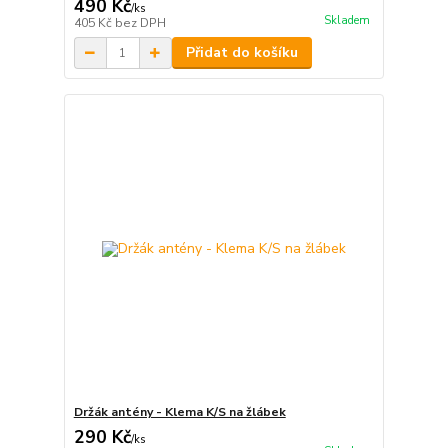
490 Kč
/
ks
Skladem
405 Kč
bez DPH
Přidat do košíku
Držák antény - Klema K/S na žlábek
290 Kč
/
ks