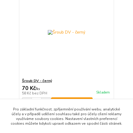
Šroub DV - černý
70 Kč
/
ks
Skladem
58 Kč
bez DPH
Přidat do košíku
Pro základní funkčnost, zpříjemnění používání webu, analytické
účely a v případě udělení souhlasu také pro účely cílení reklamy
využíváme soubory cookies. Nastavení vlastních preferencí
strana
z 1
cookies můžete kdykoli upravit odkazem ve spodní části stránek.