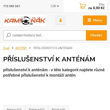
0
ks
CZK
773 080 007
za
0,00 Kč
Menu
Hledat
Úvod
ANTÉNY
PŘÍSLUŠENSTVÍ K ANTÉNÁM
PŘÍSLUŠENSTVÍ K ANTÉNÁM
příslušenství k anténám - v této kategorii najdete různé
potřebné příslušenství k montáži antén
Nejnovější
Nejlevnější
Nejdražší