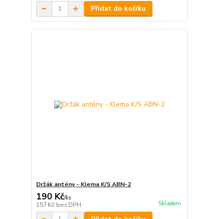
Přidat do košíku
Držák antény - Klema K/S ABN-2
190 Kč
/
ks
Skladem
157 Kč
bez DPH