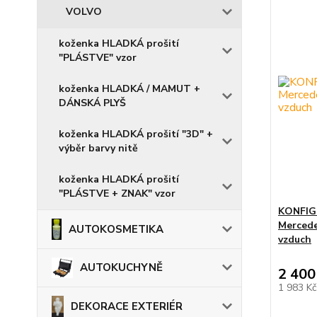
VOLVO
koženka HLADKÁ prošití
"PLÁSTVE" vzor
koženka HLADKÁ / MAMUT +
DÁNSKÁ PLYŠ
koženka HLADKÁ prošití "3D" +
výběr barvy nitě
koženka HLADKÁ prošití
"PLÁSTVE + ZNAK" vzor
KONFIGU
Mercede
AUTOKOSMETIKA
vzduch
AUTOKUCHYNĚ
2 400
1 983 K
DEKORACE EXTERIÉR