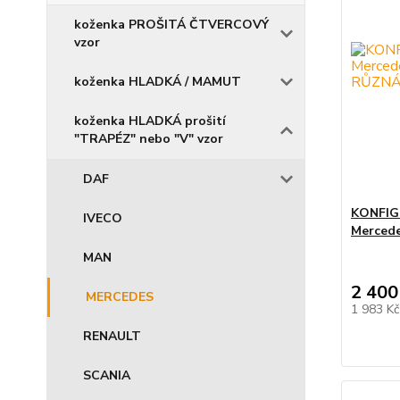
koženka PROŠITÁ ČTVERCOVÝ
vzor
koženka HLADKÁ / MAMUT
koženka HLADKÁ prošití
"TRAPÉZ" nebo "V" vzor
DAF
KONFIGU
IVECO
Mercede
MAN
2 400
MERCEDES
1 983 K
RENAULT
SCANIA