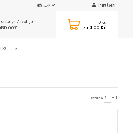
Přihlášení
CZK
 si rady? Zavolejte.
0
ks
za
0,00 Kč
080 007
ERCEDES
strana
z 1