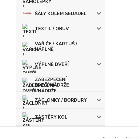
ŠÁLY KOLEM SEDADEL
TEXTIL / OBUV
VAŘIČE / KARTUŠ /
NÁPLNĚ
VÝPLNĚ DVEŘÍ
ZABEZPEČENÍ
DVEŘÍ/NÁDRŽE
ZÁCLONKY / BORDURY
ZÁSTĚRY KOL
ŽÁROVKY / POJISTKY