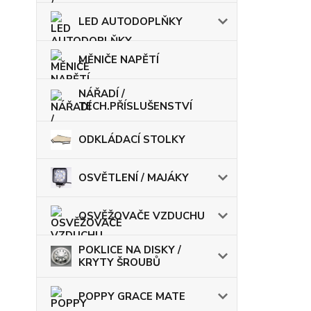
LED AUTODOPLŇKY
MĚNIČE NAPĚTÍ
NÁŘADÍ /
TECH.PŘÍSLUŠENSTVÍ
ODKLÁDACÍ STOLKY
OSVĚTLENÍ / MAJÁKY
OSVĚŽOVAČE VZDUCHU
POKLICE NA DISKY /
KRYTY ŠROUBŮ
POPPY GRACE MATE