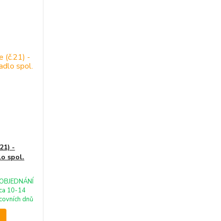
1) -
o spol.
OBJEDNÁNÍ
ca 10-14
covních dnů