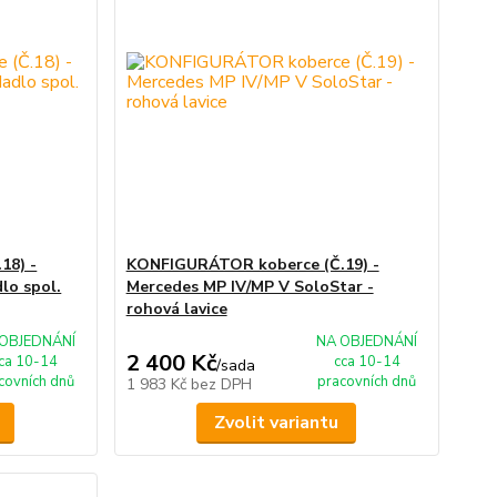
18) -
KONFIGURÁTOR koberce (Č.19) -
dlo spol.
Mercedes MP IV/MP V SoloStar -
rohová lavice
OBJEDNÁNÍ
NA OBJEDNÁNÍ
2 400 Kč
ca 10-14
cca 10-14
/
sada
covních dnů
pracovních dnů
1 983 Kč
bez DPH
Zvolit variantu