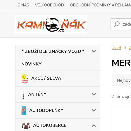
O NÁS
VELKOOBCHOD
OBCHODNÍ PODMÍNKY A REKLAM
Úvod
* ZBOŽÍ DLE ZNAČKY VOZU *
MER
NOVINKY
AKCE / SLEVA
Nejnově
ANTÉNY
Zobrazuji 
AUTODOPLŇKY
AUTOKOBERCE