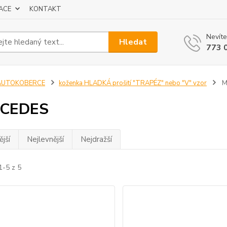
ACE
KONTAKT
Nevíte
Hledat
773 
AUTOKOBERCE
koženka HLADKÁ prošití "TRAPÉZ" nebo "V" vzor
M
CEDES
jší
Nejlevnější
Nejdražší
1-5 z 5