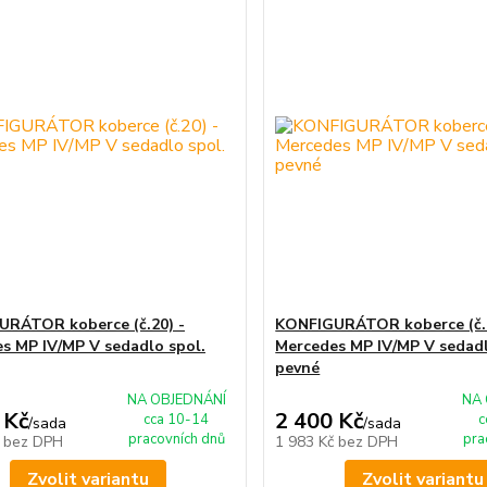
RÁTOR koberce (č.20) -
KONFIGURÁTOR koberce (č.2
s MP IV/MP V sedadlo spol.
Mercedes MP IV/MP V sedadl
pevné
NA OBJEDNÁNÍ
NA 
 Kč
2 400 Kč
cca 10-14
c
/
sada
/
sada
pracovních dnů
pra
č
bez DPH
1 983 Kč
bez DPH
Zvolit variantu
Zvolit variantu