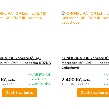
RÁTOR koberce (č.16) -
KONFIGURÁTOR koberce (Č.
s MP II/MP III - sedadla RŮZNÁ
Mercedes MP II/MP III - seda
vzduchové
NA OBJEDNÁNÍ
NA 
 Kč
2 400 Kč
cca 10-14
c
/
sada
/
sada
pracovních dnů
pra
č
bez DPH
1 983 Kč
bez DPH
Zvolit variantu
Zvolit variantu