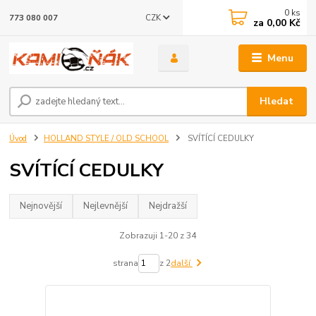
0
ks
CZK
773 080 007
za
0,00 Kč
Menu
Hledat
Úvod
HOLLAND STYLE / OLD SCHOOL
SVÍTÍCÍ CEDULKY
SVÍTÍCÍ CEDULKY
Nejnovější
Nejlevnější
Nejdražší
Zobrazuji 1-20 z 34
strana
z 2
další