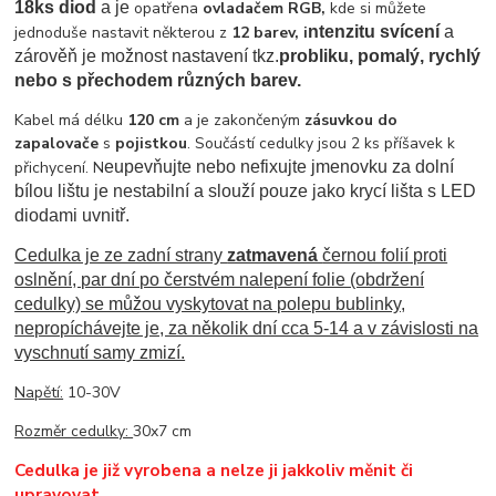
18ks diod
a je
opatřena
ovladačem RGB,
kde si můžete
jednoduše nastavit některou z
12 barev,
i
ntenzitu svícení
a
zárověň je možnost nastavení tkz.
probliku, pomalý, rychlý
nebo s přechodem různých barev.
Kabel má délku
120 cm
a je zakončeným
zásuvkou do
zapalovače
s
pojistkou
. Součástí cedulky jsou 2 ks příšavek k
přichycení. N
eupevňujte nebo nefixujte jmenovku za dolní
bílou lištu je nestabilní a slouží pouze jako krycí lišta s LED
diodami uvnitř.
Cedulka je ze zadní strany
zatmavená
černou folií proti
oslnění, par dní po čerstvém nalepení folie (obdržení
cedulky) se můžou vyskytovat na polepu bublinky,
nepropíchávejte je, za několik dní cca 5-14 a v závislosti na
vyschnutí samy zmizí.
Napětí:
10-30V
Rozměr cedulky:
30x7 cm
Cedulka je již vyrobena a nelze ji jakkoliv měnit či
upravovat.