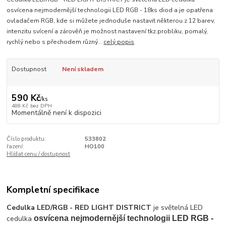
osvícena nejmodernější technologii LED RGB - 18ks diod a je opatřena
ovladačem RGB, kde si můžete jednoduše nastavit některou z 12 barev,
intenzitu svícení a zárověň je možnost nastavení tkz.probliku, pomalý,
rychlý nebo s přechodem různý...
celý popis
Dostupnost
Není skladem
590 Kč
/
ks
488 Kč
bez DPH
Momentálně není k dispozici
Číslo produktu:
533802
řazení:
HO100
Hlídat cenu / dostupnost
Kompletní specifikace
Cedulka LED/RGB - RED LIGHT DISTRICT
je světelná LED
cedulka
osvícena nejmodernější technologii LED RGB -