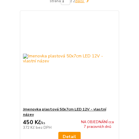
strana
z 2
další
Jmenovka plastová 50x7cm LED 12V - vlastní
název
450 Kč
NA OBJEDNÁNÍ cca
/
ks
7 pracovních dnů
372 Kč
bez DPH
Detail