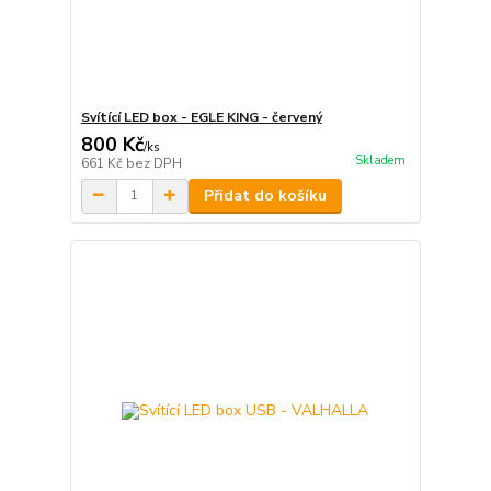
Svítící LED box - EGLE KING - červený
800 Kč
/
ks
Skladem
661 Kč
bez DPH
Přidat do košíku