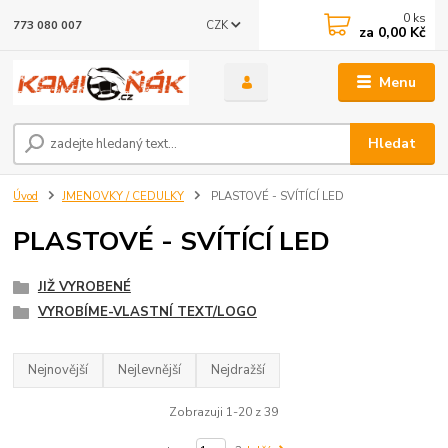
0
ks
CZK
773 080 007
za
0,00 Kč
Menu
Hledat
Úvod
JMENOVKY / CEDULKY
PLASTOVÉ - SVÍTÍCÍ LED
PLASTOVÉ - SVÍTÍCÍ LED
JIŽ VYROBENÉ
VYROBÍME-VLASTNÍ TEXT/LOGO
Nejnovější
Nejlevnější
Nejdražší
Zobrazuji 1-20 z 39