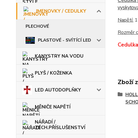
Cedulka 
vyskytova
JMENOVKY / CEDULKY
Napětí:
1
PLECHOVÉ
Rozměr c
PLASTOVÉ - SVÍTÍCÍ LED
Cedulka 
KANYSTRY NA VODU
PLYŠ / KOŽENKA
Zboží 
LED AUTODOPLŇKY
HOLL
SCH
MĚNIČE NAPĚTÍ
NÁŘADÍ /
TECH.PŘÍSLUŠENSTVÍ