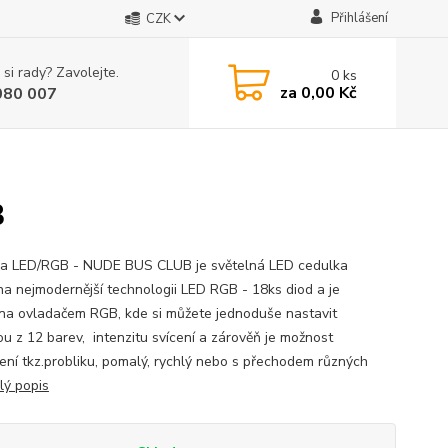
Přihlášení
CZK
 si rady? Zavolejte.
0
ks
za
0,00 Kč
080 007
B
a LED/RGB - NUDE BUS CLUB je světelná LED cedulka
na nejmodernější technologii LED RGB - 18ks diod a je
na ovladačem RGB, kde si můžete jednoduše nastavit
ou z 12 barev, intenzitu svícení a zárověň je možnost
ení tkz.probliku, pomalý, rychlý nebo s přechodem různých
lý popis