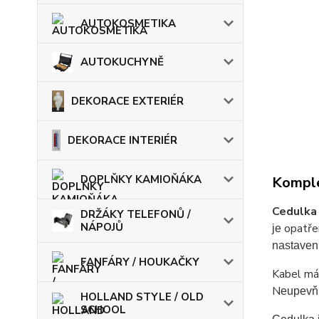
AUTOKOSMETIKA
AUTOKUCHYNĚ
DEKORACE EXTERIÉR
DEKORACE INTERIÉR
DOPLŇKY KAMIOŇÁKA
Komple
Cedulka
DRŽÁKY TELEFONŮ /
NÁPOJŮ
opatř
je
nastavení
FANFÁRY / HOUKAČKY
Kabel má
N
eupevňu
HOLLAND STYLE / OLD
SCHOOL