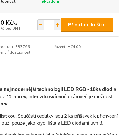
tupnost
Skladem
0 Kč
/
ks
Přidat do košíku
 Kč
bez DPH
roduktu:
533796
řazení:
HO100
cenu / dostupnost
a nejmodernější technologii LED RGB - 18ks diod
a
u z
12 barev,
i
ntenzitu svícení
a zárověň je možnost
rev.
jistkou
. Součástí cedulky jsou 2 ks příšavek k přichycení.
louží pouze jako krycí lišta s LED diodami uvnitř.