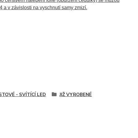
í po čerstvém nalepení folie (obdržení cedulky) se můžou
4 a v závislosti na vyschnutí samy zmizí.
TOVÉ - SVÍTÍCÍ LED
JIŽ VYROBENÉ