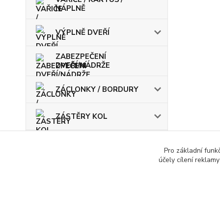
NÁPLNĚ
VÝPLNĚ DVEŘÍ
ZABEZPEČENÍ
DVEŘÍ/NÁDRŽE
ZÁCLONKY / BORDURY
ZÁSTĚRY KOL
ŽÁROVKY / POJISTKY
Pro základní funk
účely cílení reklam