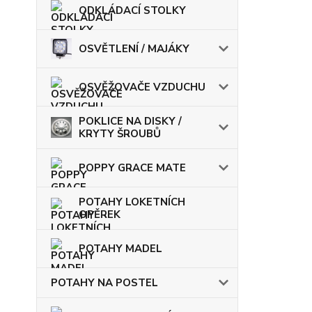
ODKLÁDACÍ STOLKY
OSVĚTLENÍ / MAJÁKY
OSVĚŽOVAČE VZDUCHU
POKLICE NA DISKY /
KRYTY ŠROUBŮ
POPPY GRACE MATE
POTAHY LOKETNÍCH
OPĚREK
POTAHY MADEL
POTAHY NA POSTEL