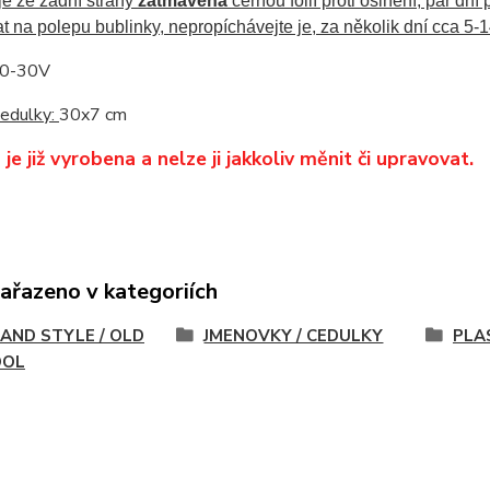
je ze zadní strany
zatmavená
černou folií proti oslnění, par dn
t na polepu bublinky, nepropíchávejte je, za několik dní cca 5-1
0-30V
edulky:
30x7 cm
je již vyrobena a nelze ji jakkoliv měnit či upravovat.
zařazeno v kategoriích
AND STYLE / OLD
JMENOVKY / CEDULKY
PLAS
OOL