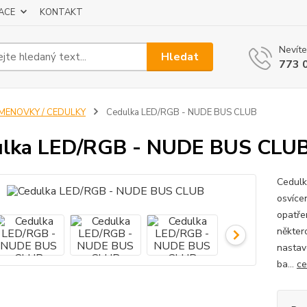
ACE
KONTAKT
Nevíte
Hledat
773 
JMENOVKY / CEDULKY
Cedulka LED/RGB - NUDE BUS CLUB
ulka LED/RGB - NUDE BUS CLU
Cedulk
osvíce
opatře
někter
nastav
ba...
ce