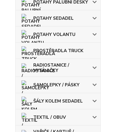
POTAHY PALUBNÍ DESKY
POTAHY SEDADEL
POTAHY VOLANTU
PROSTĚRADLA TRUCK
RADIOSTANICE /
VYSÍLAČKY
SAMOLEPKY / PÁSKY
ŠÁLY KOLEM SEDADEL
TEXTIL / OBUV
VAŘIČE / KARTUŠ /