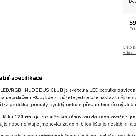
Dos
59
488
Číslo p
Hlídat 
tní specifikace
 LED/RGB -
NUDE BUS CLUB
je světelná LED cedulka
osvícen
ena
ovladačem RGB,
kde si můžete jednoduše nastavit některo
 tkz.
probliku, pomalý, rychlý nebo s přechodem různých ba
 délku
120 cm
a je zakončeným
zásuvkou do zapalovače
s
po
jte nebo nefixujte jmenovku za dolní bílou lištu je nestabilní a s