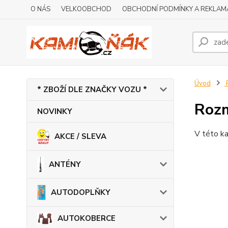
O NÁS
VELKOOBCHOD
OBCHODNÍ PODMÍNKY A REKLAM
Úvod
* ZBOŽÍ DLE ZNAČKY VOZU *
Rozm
NOVINKY
V této ka
AKCE / SLEVA
ANTÉNY
AUTODOPLŇKY
AUTOKOBERCE