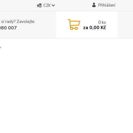
Přihlášení
CZK
 si rady? Zavolejte.
0
ks
za
0,00 Kč
080 007
"