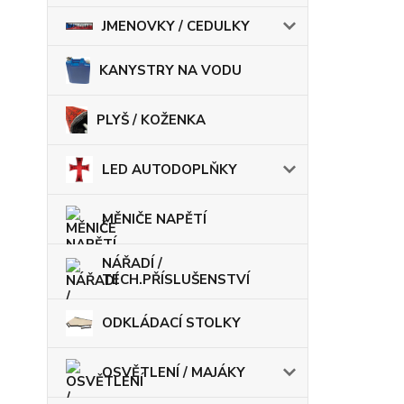
JMENOVKY / CEDULKY
KANYSTRY NA VODU
PLYŠ / KOŽENKA
LED AUTODOPLŇKY
MĚNIČE NAPĚTÍ
NÁŘADÍ /
TECH.PŘÍSLUŠENSTVÍ
ODKLÁDACÍ STOLKY
OSVĚTLENÍ / MAJÁKY