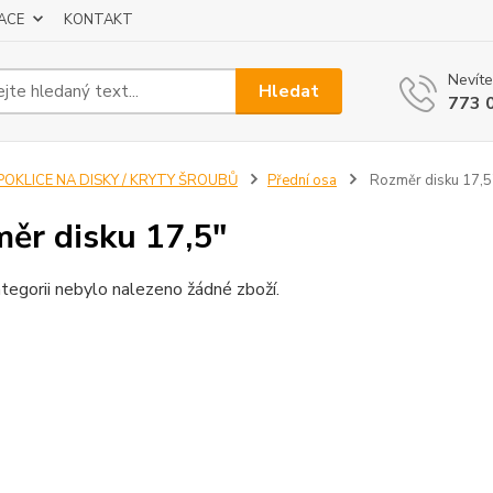
ACE
KONTAKT
Nevíte
Hledat
773 
POKLICE NA DISKY / KRYTY ŠROUBŮ
Přední osa
Rozměr disku 17,5
ěr disku 17,5"
tegorii nebylo nalezeno žádné zboží.