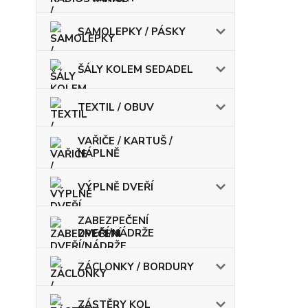
SAMOLEPKY / PÁSKY
ŠÁLY KOLEM SEDADEL
TEXTIL / OBUV
VAŘIČE / KARTUŠ /
NÁPLNĚ
VÝPLNĚ DVEŘÍ
ZABEZPEČENÍ
DVEŘÍ/NÁDRŽE
ZÁCLONKY / BORDURY
ZÁSTĚRY KOL