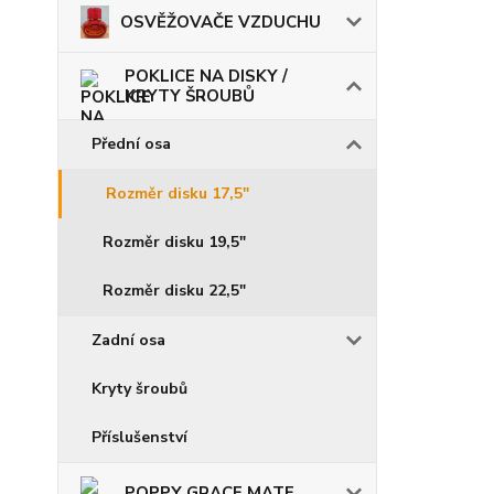
OSVĚŽOVAČE VZDUCHU
POKLICE NA DISKY /
KRYTY ŠROUBŮ
Přední osa
Rozměr disku 17,5"
Rozměr disku 19,5"
Rozměr disku 22,5"
Zadní osa
Kryty šroubů
Příslušenství
POPPY GRACE MATE