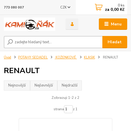
0
ks
CZK
773 080 007
za
0,00 Kč
Menu
Hledat
Úvod
POTAHY SEDADEL
KOŽENKOVÉ
KLASIK
RENAULT
RENAULT
Nejnovější
Nejlevnější
Nejdražší
Zobrazuji 1-2 z 2
strana
z 1