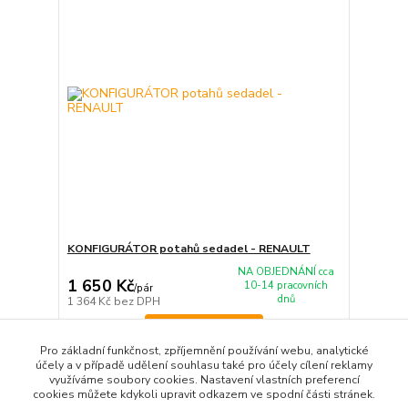
KONFIGURÁTOR potahů sedadel - RENAULT
NA OBJEDNÁNÍ cca
1 650 Kč
10-14 pracovních
/
pár
dnů
1 364 Kč
bez DPH
Zvolit variantu
Pro základní funkčnost, zpříjemnění používání webu, analytické
účely a v případě udělení souhlasu také pro účely cílení reklamy
využíváme soubory cookies. Nastavení vlastních preferencí
strana
z 1
cookies můžete kdykoli upravit odkazem ve spodní části stránek.