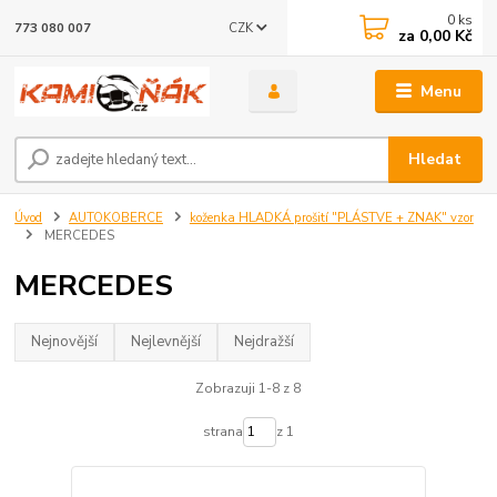
0
ks
CZK
773 080 007
za
0,00 Kč
Menu
Hledat
Úvod
AUTOKOBERCE
koženka HLADKÁ prošití "PLÁSTVE + ZNAK" vzor
MERCEDES
MERCEDES
Nejnovější
Nejlevnější
Nejdražší
Zobrazuji 1-8 z 8
strana
z 1