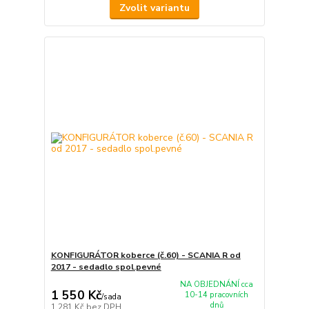
Zvolit variantu
KONFIGURÁTOR koberce (č.60) - SCANIA R od
2017 - sedadlo spol.pevné
NA OBJEDNÁNÍ cca
1 550 Kč
10-14 pracovních
/
sada
dnů
1 281 Kč
bez DPH