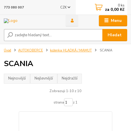
0
ks
CZK
773 080 007
za
0,00 Kč
Menu
Hledat
Úvod
AUTOKOBERCE
koženka HLADKÁ / MAMUT
SCANIA
SCANIA
Nejnovější
Nejlevnější
Nejdražší
Zobrazuji 1-10 z 10
strana
z 1