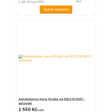
dnů
1 281 Kč
bez DPH
Zvolit variantu
Autokoberec Iveco Stralis od 2013 HI-WAY -
automat
1 550 Kč
/
sada