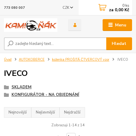
0
ks
CZK
773 080 007
za
0,00 Kč
Menu
Hledat
Úvod
AUTOKOBERCE
koženka PROŠITÁ ČTVERCOVÝ vzor
IVECO
IVECO
SKLADEM
KONFIGURÁTOR - NA OBJEDNÁNÍ
Nejnovější
Nejlevnější
Nejdražší
Zobrazuji 1-14 z 14