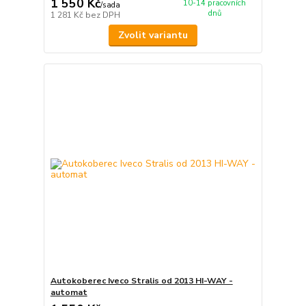
1 550 Kč
10-14 pracovních
/
sada
dnů
1 281 Kč
bez DPH
Zvolit variantu
Autokoberec Iveco Stralis od 2013 HI-WAY -
automat