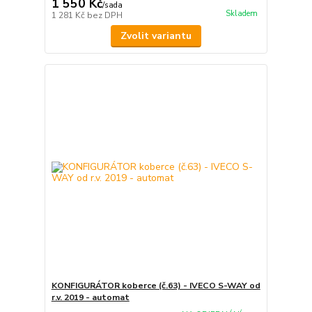
1 550 Kč
/
sada
Skladem
1 281 Kč
bez DPH
Zvolit variantu
KONFIGURÁTOR koberce (č.63) - IVECO S-WAY od
r.v. 2019 - automat