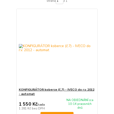
strana
z 1
KONFIGURÁTOR koberce (č.7) - IVECO do r.v. 2012
- automat
NA OBJEDNÁNÍ cca
1 550 Kč
10-14 pracovních
/
sada
dnů
1 281 Kč
bez DPH