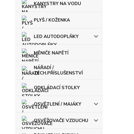
KANYSTRY NA VODU
PLYŠ / KOŽENKA
LED AUTODOPLŇKY
MĚNIČE NAPĚTÍ
NÁŘADÍ /
TECH.PŘÍSLUŠENSTVÍ
ODKLÁDACÍ STOLKY
OSVĚTLENÍ / MAJÁKY
OSVĚŽOVAČE VZDUCHU