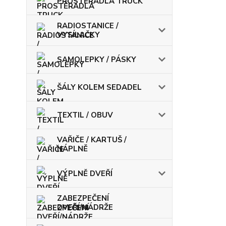
PROSTĚRADLA TRUCK
RADIOSTANICE /
VYSÍLAČKY
SAMOLEPKY / PÁSKY
ŠÁLY KOLEM SEDADEL
TEXTIL / OBUV
VAŘIČE / KARTUŠ /
NÁPLNĚ
VÝPLNĚ DVEŘÍ
ZABEZPEČENÍ
DVEŘÍ/NÁDRŽE