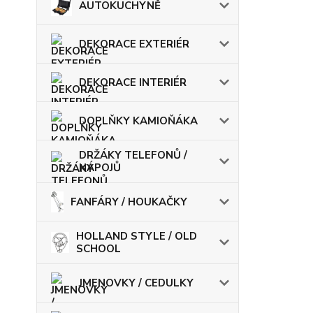
AUTOKUCHYNĚ
DEKORACE EXTERIÉR
DEKORACE INTERIÉR
DOPLŇKY KAMIOŇÁKA
DRŽÁKY TELEFONŮ /
NÁPOJŮ
FANFÁRY / HOUKAČKY
HOLLAND STYLE / OLD
SCHOOL
JMENOVKY / CEDULKY