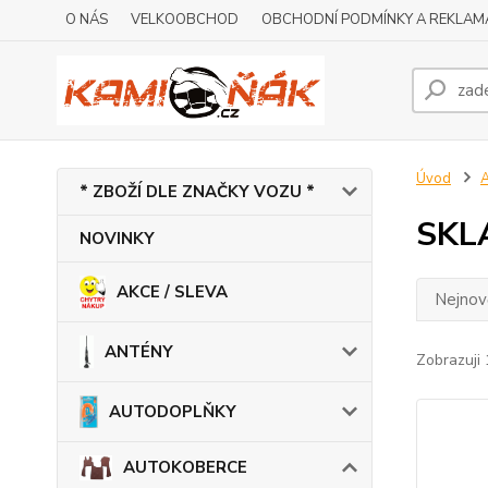
O NÁS
VELKOOBCHOD
OBCHODNÍ PODMÍNKY A REKLAM
Úvod
* ZBOŽÍ DLE ZNAČKY VOZU *
SKL
NOVINKY
AKCE / SLEVA
Nejnově
ANTÉNY
Zobrazuji 
AUTODOPLŇKY
AUTOKOBERCE