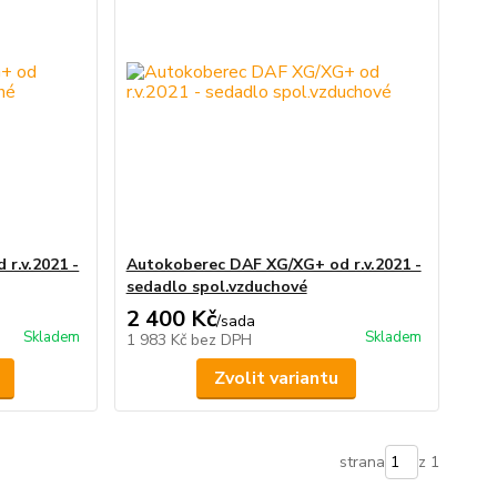
r.v.2021 -
Autokoberec DAF XG/XG+ od r.v.2021 -
sedadlo spol.vzduchové
2 400 Kč
/
sada
Skladem
Skladem
1 983 Kč
bez DPH
Zvolit variantu
strana
z 1