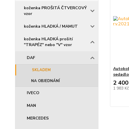
koženka PROŠITÁ ČTVERCOVÝ
vzor
koženka HLADKÁ / MAMUT
koženka HLADKÁ prošití
"TRAPÉZ" nebo "V" vzor
DAF
Autokob
SKLADEM
sedadlo
NA OBJEDNÁNÍ
2 400
1 983 K
IVECO
MAN
MERCEDES