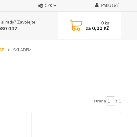
Přihlášení
CZK
 si rady? Zavolejte.
0
ks
za
0,00 Kč
080 007
AF
SKLADEM
strana
z 1