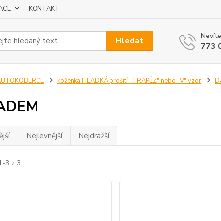
ACE
KONTAKT
Nevíte
Hledat
773 
AUTOKOBERCE
koženka HLADKÁ prošití "TRAPÉZ" nebo "V" vzor
D
ADEM
jší
Nejlevnější
Nejdražší
1-3 z 3