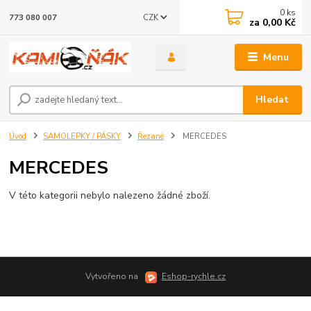
0
ks
CZK
773 080 007
za
0,00 Kč
Menu
Hledat
Úvod
SAMOLEPKY / PÁSKY
Řezané
MERCEDES
MERCEDES
V této kategorii nebylo nalezeno žádné zboží.
Vytvořeno na
Eshop-rychle.cz