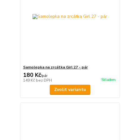
Samolepka na zrcátka Girl 27 - pár
180 Kč
/
pár
Skladem
149 Kč
bez DPH
Zvolit variantu