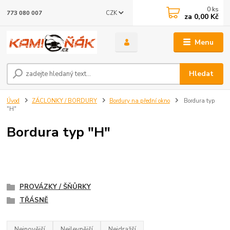
0
ks
CZK
773 080 007
za
0,00 Kč
Menu
Hledat
Úvod
ZÁCLONKY / BORDURY
Bordury na přední okno
Bordura typ
"H"
Bordura typ "H"
PROVÁZKY / ŠŇŮRKY
TŘÁSNĚ
Nejnovější
Nejlevnější
Nejdražší