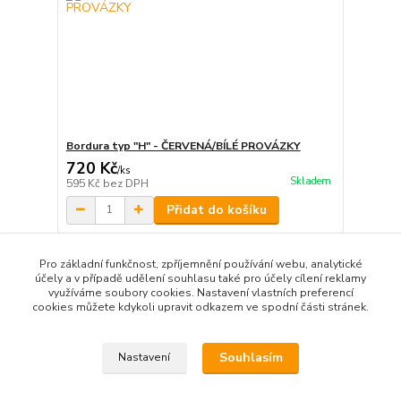
Bordura typ "H" - ČERVENÁ/BÍLÉ PROVÁZKY
720 Kč
/
ks
Skladem
595 Kč
bez DPH
Přidat do košíku
Pro základní funkčnost, zpříjemnění používání webu, analytické
Načíst další produkty (20)
účely a v případě udělení souhlasu také pro účely cílení reklamy
využíváme soubory cookies. Nastavení vlastních preferencí
strana
z 3
další
cookies můžete kdykoli upravit odkazem ve spodní části stránek.
Souhlasím
Nastavení