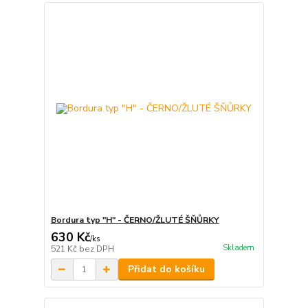
Bordura typ "H" - ČERNO/ŽLUTÉ ŠŇŮRKY
630 Kč
/
ks
Skladem
521 Kč
bez DPH
Přidat do košíku