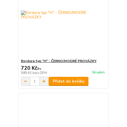
Bordura typ "H" - ČERNO/MODRÉ PROVÁZKY
720 Kč
/
ks
Skladem
595 Kč
bez DPH
Přidat do košíku