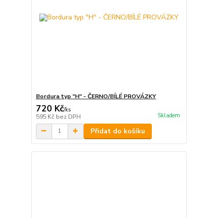
Bordura typ "H" - ČERNO/BÍLÉ PROVÁZKY
720 Kč
/
ks
Skladem
595 Kč
bez DPH
Přidat do košíku