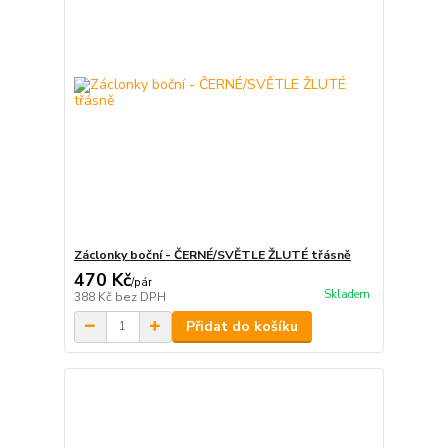
Záclonky boční - ČERNÉ/SVĚTLE ŽLUTÉ třásně
470 Kč
/
pár
Skladem
388 Kč
bez DPH
Přidat do košíku