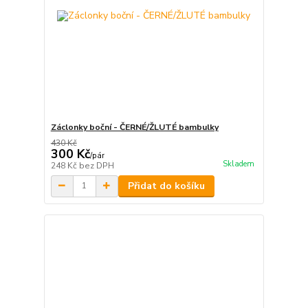
Záclonky boční - ČERNÉ/ŽLUTÉ bambulky
430 Kč
300 Kč
/
pár
Skladem
248 Kč
bez DPH
Přidat do košíku