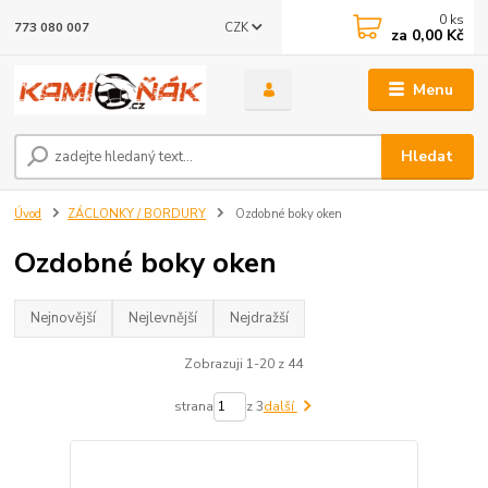
0
ks
CZK
773 080 007
za
0,00 Kč
Menu
Hledat
Úvod
ZÁCLONKY / BORDURY
Ozdobné boky oken
Ozdobné boky oken
Nejnovější
Nejlevnější
Nejdražší
Zobrazuji 1-20 z 44
strana
z 3
další