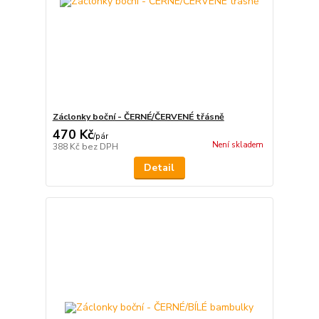
Záclonky boční - ČERNÉ/ČERVENÉ třásně
470 Kč
/
pár
Není skladem
388 Kč
bez DPH
Detail