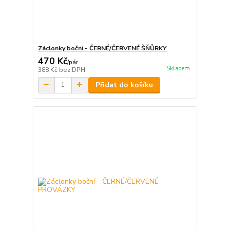
Záclonky boční - ČERNÉ/ČERVENÉ ŠŇŮRKY
470 Kč
/
pár
Skladem
388 Kč
bez DPH
Přidat do košíku