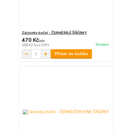
Záclonky boční - ČERNÉ/BÍLÉ ŠŇŮRKY
470 Kč
/
pár
Skladem
388 Kč
bez DPH
Přidat do košíku