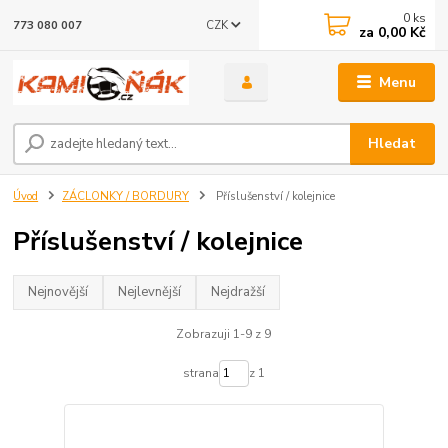
0
ks
CZK
773 080 007
za
0,00 Kč
Menu
Hledat
Úvod
ZÁCLONKY / BORDURY
Příslušenství / kolejnice
Příslušenství / kolejnice
Nejnovější
Nejlevnější
Nejdražší
Zobrazuji 1-9 z 9
strana
z 1