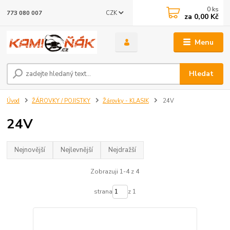
0
ks
CZK
773 080 007
za
0,00 Kč
Menu
Hledat
Úvod
ŽÁROVKY / POJISTKY
Žárovky - KLASIK
24V
24V
Nejnovější
Nejlevnější
Nejdražší
Zobrazuji 1-4 z 4
strana
z 1