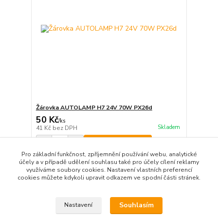
Žárovka AUTOLAMP H7 24V 70W PX26d
50 Kč
/
ks
Skladem
41 Kč
bez DPH
Přidat do košíku
Pro základní funkčnost, zpříjemnění používání webu, analytické
účely a v případě udělení souhlasu také pro účely cílení reklamy
využíváme soubory cookies. Nastavení vlastních preferencí
strana
z 1
cookies můžete kdykoli upravit odkazem ve spodní části stránek.
Souhlasím
Nastavení