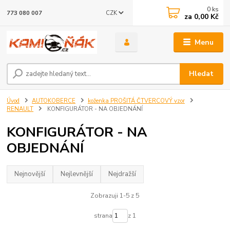
0
ks
CZK
773 080 007
za
0,00 Kč
Menu
Hledat
Úvod
AUTOKOBERCE
koženka PROŠITÁ ČTVERCOVÝ vzor
RENAULT
KONFIGURÁTOR - NA OBJEDNÁNÍ
KONFIGURÁTOR - NA
OBJEDNÁNÍ
Nejnovější
Nejlevnější
Nejdražší
Zobrazuji 1-5 z 5
strana
z 1