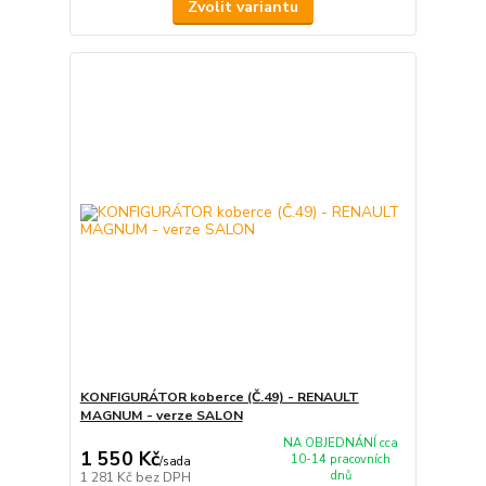
Zvolit variantu
KONFIGURÁTOR koberce (Č.49) - RENAULT
MAGNUM - verze SALON
NA OBJEDNÁNÍ cca
1 550 Kč
10-14 pracovních
/
sada
dnů
1 281 Kč
bez DPH