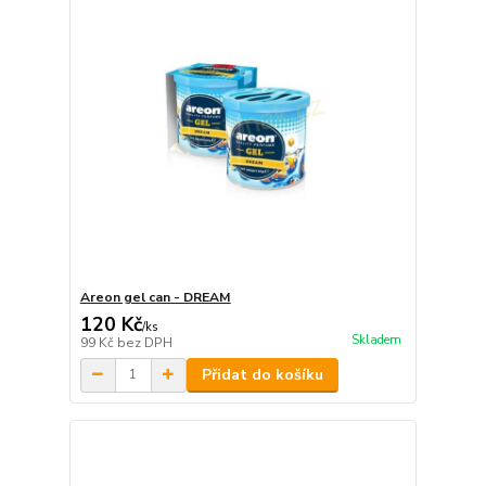
Areon gel can - DREAM
120 Kč
/
ks
Skladem
99 Kč
bez DPH
Přidat do košíku