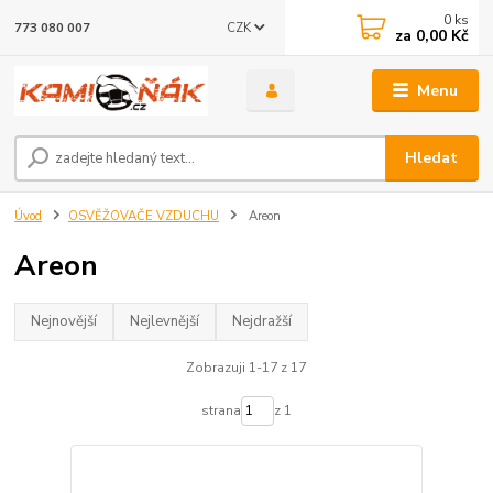
0
ks
CZK
773 080 007
za
0,00 Kč
Menu
Hledat
Úvod
OSVĚŽOVAČE VZDUCHU
Areon
Areon
Nejnovější
Nejlevnější
Nejdražší
Zobrazuji 1-17 z 17
strana
z 1