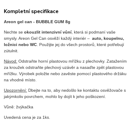
Kompletní specifikace
Areon gel can - BUBBLE GUM 8g
Nechte se
okouzlit intenzivní vůní
, která si podmaní vaše
smysly. Areon Gel Can osvěží každý interiér –
auto, koupelnu,
ložnici nebo WC
. Použijte jej do všech prostorů, které potřebují
zútulnit.
Návod:
Odstraňte horní plastovou mřížku z plechovky. Zatažením
za kroužek odstraňte plechový uzávěr a nasaďte zpět plastovou
mřížku. Výrobek položte nebo zavěste pomocí plastového držáku
na vhodné místo.
Upozornění:
Dbejte na to, aby nedošlo ke kontaktu osvěžovače s
jakýmkoliv povrchem, mohlo by dojít k jeho poškození.
Vůně: žvýkačka
Uvedená cena je za 1ks.