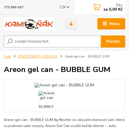
0
ks
CZK
773 080 007
za
0,00 Kč
Menu
Hledat
Úvod
OSVĚŽOVAČE VZDUCHU
Areon gel can - BUBBLE GUM
Areon gel can - BUBBLE GUM
Areon gel can - BUBBLE GUM 8g Nechte se okouzlit intenzivní vůní, která
si podmaní vaše smysly. Areon Gel Can osvěží každý interiér – auto,