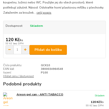
koupelnu, ložnici nebo WC. Použijte jej do všech prostorů, které
potřebují zútulnit. Návod: Odstraňte horní plastovou mřížku z plechovky.
Zatažením za kroužek...
celý popis
Dostupnost
Skladem
120 Kč
/
ks
99 Kč
bez DPH
Přidat do košíku
Číslo produktu:
GCK10
EAN kód:
3800034964548
řazení:
P100
Hlídat cenu / dostupnost
Podobné produkty
Areon gel can - ANTI TABACCO
Skladem
120 Kč
/
ks
99 Kč
bez DPH