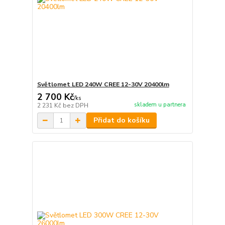
Světlomet LED 240W CREE 12-30V 20400lm
2 700 Kč
/
ks
skladem u partnera
2 231 Kč
bez DPH
Přidat do košíku