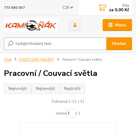
0
ks
CZK
773 080 007
za
0,00 Kč
Menu
Hledat
Úvod
OSVĚTLENÍ / MAJÁKY
Pracovní / Couvací světla
Pracovní / Couvací světla
Nejnovější
Nejlevnější
Nejdražší
Zobrazuji 1-11 z 11
strana
z 1