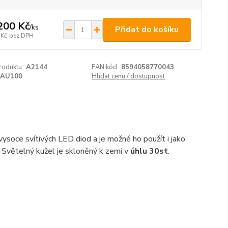
200 Kč
/
ks
Přidat do košíku
 Kč
bez DPH
roduktu:
A2144
EAN kód:
8594058770043
AU100
Hlídat cenu / dostupnost
ysoce svítivých LED diod a je možné ho použít i jako
 Světelný kužel je skloněný k zemi v
úhlu 30st
.