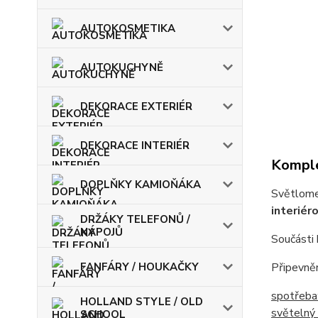
AUTOKOSMETIKA
AUTOKUCHYNĚ
DEKORACE EXTERIÉR
DEKORACE INTERIÉR
Komple
DOPLŇKY KAMIOŇÁKA
Světlome
interiér
DRŽÁKY TELEFONŮ /
NÁPOJŮ
Součásti 
FANFÁRY / HOUKAČKY
Připevně
spotřeba
HOLLAND STYLE / OLD
světelný 
SCHOOL