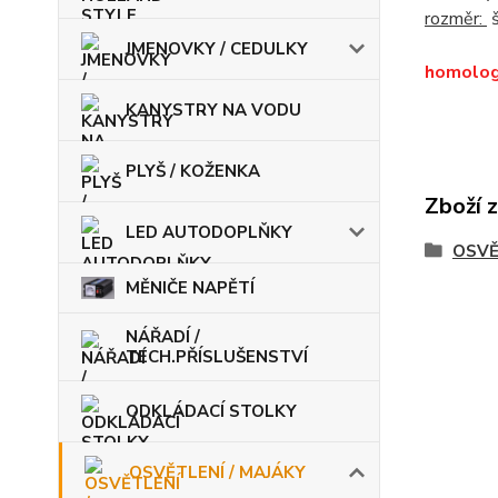
rozměr:
š
JMENOVKY / CEDULKY
homolog
KANYSTRY NA VODU
PLYŠ / KOŽENKA
Zboží 
LED AUTODOPLŇKY
OSVĚ
MĚNIČE NAPĚTÍ
NÁŘADÍ /
TECH.PŘÍSLUŠENSTVÍ
ODKLÁDACÍ STOLKY
OSVĚTLENÍ / MAJÁKY