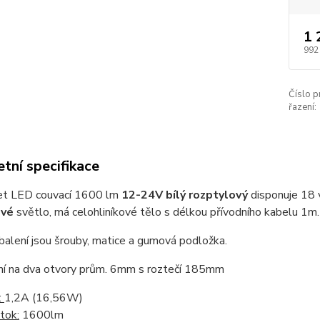
1 
992
Číslo p
řazení:
tní specifikace
t LED couvací 1600 lm
12-24V bílý rozptylový
disponuje 18 v
ové
světlo, má celohliníkové tělo s délkou přívodního kabelu 1m.
balení jsou šrouby, matice a gumová podložka.
ní na dva otvory prům. 6mm s roztečí 185mm
:
1,2A (16,56W)
tok:
1600lm