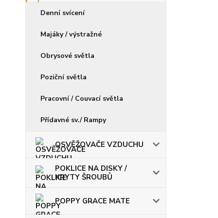
Denní svícení
Majáky / výstražné
Obrysové světla
Poziční světla
Pracovní / Couvací světla
Přídavné sv./ Rampy
OSVĚŽOVAČE VZDUCHU
POKLICE NA DISKY /
KRYTY ŠROUBŮ
POPPY GRACE MATE