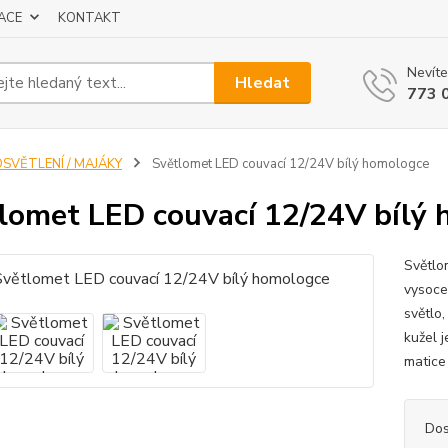
ACE
KONTAKT
Nevíte
Hledat
773 
OSVĚTLENÍ / MAJÁKY
Světlomet LED couvací 12/24V bílý homologce
lomet LED couvací 12/24V bílý
Světlo
vysoce 
světlo
kužel j
matice
Dos