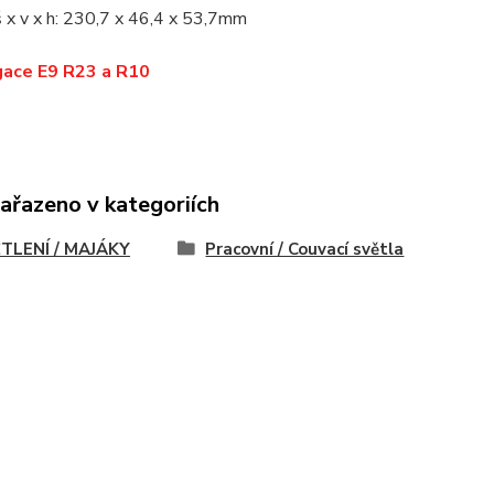
 x v x h: 230,7 x 46,4 x 53,7mm
ace E9 R23 a R10
zařazeno v kategoriích
TLENÍ / MAJÁKY
Pracovní / Couvací světla