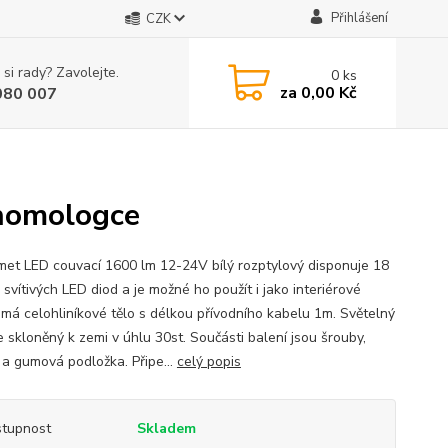
Přihlášení
CZK
 si rady? Zavolejte.
0
ks
za
0,00 Kč
080 007
 homologce
met LED couvací 1600 lm 12-24V bílý rozptylový disponuje 18
svítivých LED diod a je možné ho použít i jako interiérové
, má celohliníkové tělo s délkou přívodního kabelu 1m. Světelný
e skloněný k zemi v úhlu 30st. Součásti balení jsou šrouby,
 a gumová podložka. Připe...
celý popis
tupnost
Skladem