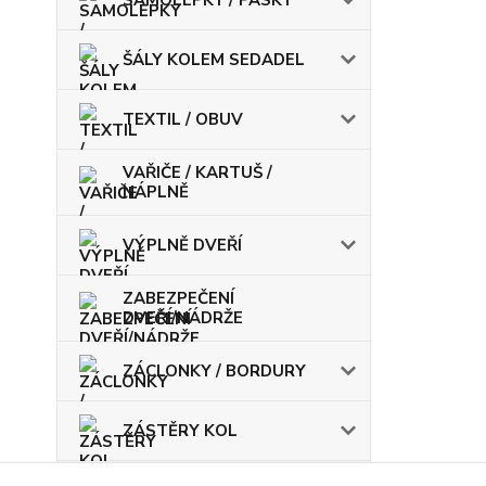
ŠÁLY KOLEM SEDADEL
TEXTIL / OBUV
VAŘIČE / KARTUŠ /
NÁPLNĚ
VÝPLNĚ DVEŘÍ
ZABEZPEČENÍ
DVEŘÍ/NÁDRŽE
ZÁCLONKY / BORDURY
ZÁSTĚRY KOL