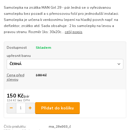
Samolepka na zrcátka MAN Girl 29 - pár Jedná se o vyřezávanou
samolepku bez pozadí a s přenosovou folií pro jednodušší instalaci.
Samolepka je určena k venkovnímu lepení na hladký povrch např. na
deflektor, zrcátko atd. Sada obsahuje : 2 ks samolepky na levou a
pravou stranu. Rozměr 1ks: 30x20c...
celý popis
Dostupnost
Skladem
upřesnit barvu
Cena před
180 Kč
slevou
150 Kč
/
pár
124 Kč
bez DPH
Přidat do košíku
Číslo produktu:
ma_29x003_č