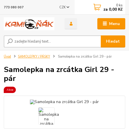
0
ks
CZK
773 080 007
za
0,00 Kč
Menu
Hledat
Úvod
SAMOLEPKY / PÁSKY
Samolepka na zrcátka Girl 29 - pár
Samolepka na zrcátka Girl 29 -
pár
Akce